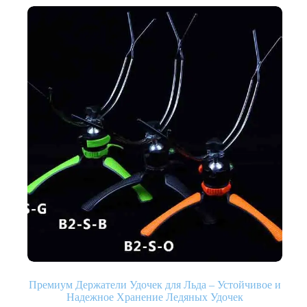
Премиум Держатели Удочек для Льда – Устойчивое и
Надежное Хранение Ледяных Удочек