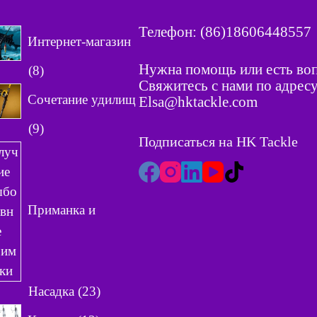
Телефон: (86)18606448557
Интернет-магазин
Нужна помощь или есть во
8
8
Свяжитесь с нами по адресу
т
Сочетание удилищ
Elsa@hktackle.com
о
9
9
в
Подписаться на HK Tackle
т
а
о
р
в
о
а
в
Приманка и
р
о
в
2
Насадка
23
3
1