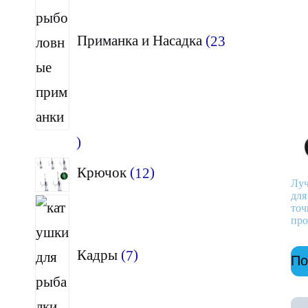
Приманка и Насадка
23
23
товара
12
Крючок
12
Луч
товаров
для
7
точ
про
товаров
Кадры
7
По