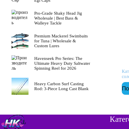
Egi Caps
Pro-Grade Shaky Head Jig
Wholesale | Best Bass &
Walleye Tackle
Premium Mackerel Swimbaits
for Tuna | Wholesale &
Custom Lures
Havenseek Pro Series: The
Ultimate Heavy Duty Saltwater
Spinning Reel for 2026
Кат
сол
Heavy Carbon Surf Casting
По
Rod: 3-Piece Long Cast Blank
Кате