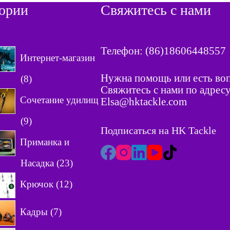
гории
Свяжитесь с нами
Телефон: (86)18606448557
Интернет-магазин
Нужна помощь или есть во
8
8
Свяжитесь с нами по адресу
т
Сочетание удилищ
Elsa@hktackle.com
о
9
9
в
Подписаться на HK Tackle
т
а
Приманка и
о
р
2
Насадка
23
в
о
3
а
в
1
Крючок
12
т
р
2
о
о
7
т
Кадры
7
в
в
т
о