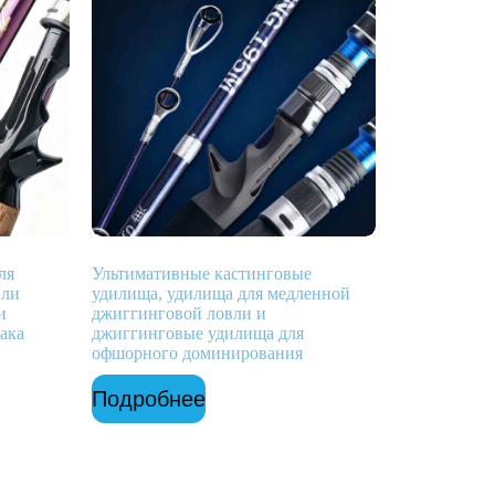
ля
Ультимативные кастинговые
вли
удилища, удилища для медленной
и
джиггинговой ловли и
ака
джиггинговые удилища для
офшорного доминирования
Подробнее