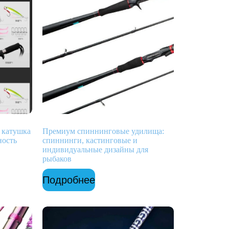
 катушка
Премиум спиннинговые удилища:
ность
спиннинги, кастинговые и
индивидуальные дизайны для
рыбаков
Подробнее