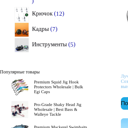
23
товара
12
Крючок
12
товаров
7
Кадры
7
товаров
5
Инструменты
5
товаров
Популярные товары
Луч
Соз
Premium Squid Jig Hook
вын
Protectors Wholesale | Bulk
Egi Caps
По
Pro-Grade Shaky Head Jig
Wholesale | Best Bass &
Walleye Tackle
Premium Mackerel Swimbaits