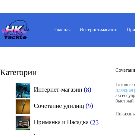
Перейти
к
сути
Главная
Интернет-магазин
При
Категории
Сочетан
Готовые 
8
Интернет-магазин
8
пляжная 
аксессуа
товаров
быстрый 
9
Сочетание удилищ
9
Показаны 
товаров
Приманка и Насадка
23