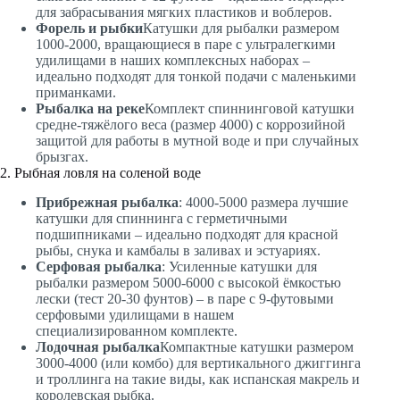
для забрасывания мягких пластиков и воблеров.
Форель и рыбки
Катушки для рыбалки размером
1000-2000, вращающиеся в паре с ультралегкими
удилищами в наших комплексных наборах –
идеально подходят для тонкой подачи с маленькими
приманками.
Рыбалка на реке
Комплект спиннинговой катушки
средне-тяжёлого веса (размер 4000) с коррозийной
защитой для работы в мутной воде и при случайных
брызгах.
2. Рыбная ловля на соленой воде
Прибрежная рыбалка
: 4000-5000 размера лучшие
катушки для спиннинга с герметичными
подшипниками – идеально подходят для красной
рыбы, снука и камбалы в заливах и эстуариях.
Серфовая рыбалка
: Усиленные катушки для
рыбалки размером 5000-6000 с высокой ёмкостью
лески (тест 20-30 фунтов) – в паре с 9-футовыми
серфовыми удилищами в нашем
специализированном комплекте.
Лодочная рыбалка
Компактные катушки размером
3000-4000 (или комбо) для вертикального джиггинга
и троллинга на такие виды, как испанская макрель и
королевская рыбка.