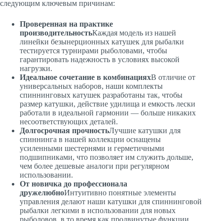
следующим ключевым причинам:
Проверенная на практике
производительность
Каждая модель из нашей
линейки безынерционных катушек для рыбалки
тестируется турнирами рыболовами, чтобы
гарантировать надежность в условиях высокой
нагрузки.
Идеальное сочетание в комбинациях
В отличие от
универсальных наборов, наши комплекты
спиннинговых катушек разработаны так, чтобы
размер катушки, действие удилища и емкость лески
работали в идеальной гармонии — больше никаких
несоответствующих деталей.
Долгосрочная прочность
Лучшие катушки для
спиннинга в нашей коллекции оснащены
усиленными шестернями и герметичными
подшипниками, что позволяет им служить дольше,
чем более дешевые аналоги при регулярном
использовании.
От новичка до профессионала
дружелюбно
Интуитивно понятные элементы
управления делают наши катушки для спиннинговой
рыбалки легкими в использовании для новых
рыболовов, в то время как продвинутые функции