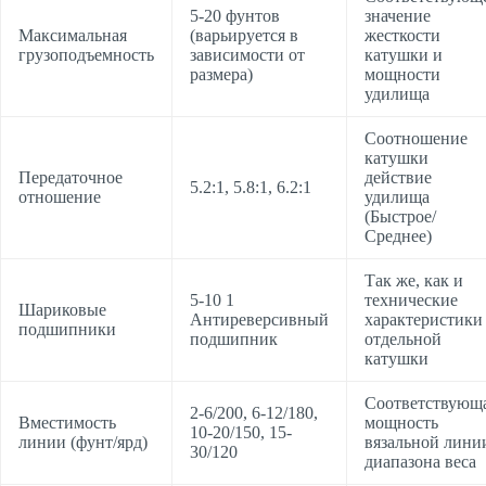
5-20 фунтов
значение
Максимальная
(варьируется в
жесткости
грузоподъемность
зависимости от
катушки и
размера)
мощности
удилища
Соотношение
катушки
Передаточное
действие
5.2:1, 5.8:1, 6.2:1
отношение
удилища
(Быстрое/
Среднее)
Так же, как и
5-10 1
технические
Шариковые
Антиреверсивный
характеристики
подшипники
подшипник
отдельной
катушки
Соответствующ
2-6/200, 6-12/180,
Вместимость
мощность
10-20/150, 15-
линии (фунт/ярд)
вязальной лини
30/120
диапазона веса