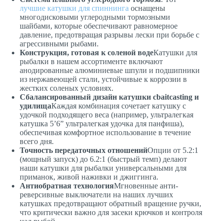
лучшие катушки для спиннинга
оснащены
многодисковыми углеродными тормозными
шайбами, которые обеспечивают равномерное
давление, предотвращая разрывы лески при борьбе с
агрессивными рыбами.
Конструкция, готовая к соленой воде
Катушки для
рыбалки в нашем ассортименте включают
анодированные алюминиевые шпули и подшипники
из нержавеющей стали, устойчивые к коррозии в
жестких соленых условиях.
Сбалансированный дизайн катушки сbaitcasting и
удилища
Каждая комбинация сочетает катушку с
удочкой подходящего веса (например, ультралегкая
катушка 5’6” ультралегкая удочка для панфиша),
обеспечивая комфортное использование в течение
всего дня.
Точность передаточных отношений
Опции от 5.2:1
(мощный запуск) до 6.2:1 (быстрый темп) делают
наши катушки для рыбалки универсальными для
приманок, живой наживки и джиггинга.
Антиобратная технология
Мгновенные анти-
реверсивные выключатели на наших лучших
катушках предотвращают обратный вращение ручки,
что критически важно для засеки крючков и контроля