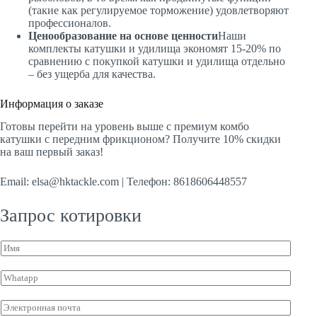
(такие как регулируемое торможение) удовлетворяют
профессионалов.
Ценообразование на основе ценности
Наши
комплекты катушки и удилища экономят 15-20% по
сравнению с покупкой катушки и удилища отдельно
– без ущерба для качества.
Информация о заказе
Готовы перейти на уровень выше с премиум комбо
катушки с передним фрикционом? Получите 10% скидки
на ваш первый заказ!
Email: elsa@hktackle.com | Телефон: 8618606448557
Запрос котировки
И
м
я
W
*
h
a
Э
t