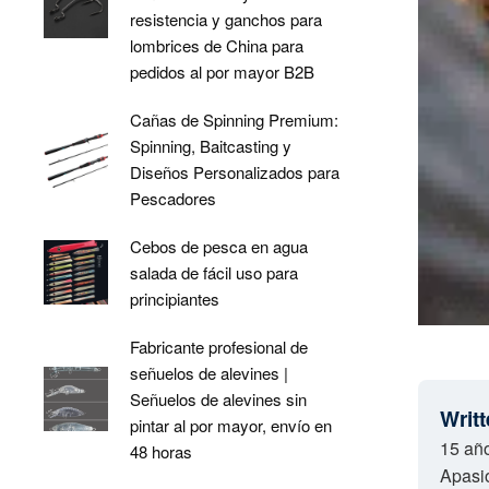
resistencia y ganchos para
lombrices de China para
pedidos al por mayor B2B
Cañas de Spinning Premium:
Spinning, Baitcasting y
Diseños Personalizados para
Pescadores
Cebos de pesca en agua
salada de fácil uso para
principiantes
Fabricante profesional de
señuelos de alevines |
Señuelos de alevines sin
Writ
pintar al por mayor, envío en
15 año
48 horas
Apasio