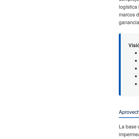
logística
marcos d
ganancia 
Visi
Aprovech
La base 
impermea