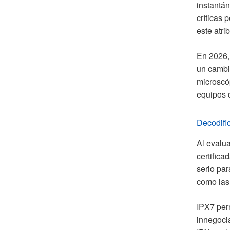
instantá
críticas 
este atri
En 2026,
un cambio
microscó
equipos 
Decodifi
Al evalua
certifica
serio par
como las
IPX7 perm
innegocia