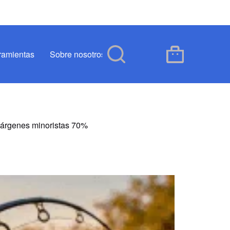
ramientas
Sobre nosotros
Blog
Contacto
Carro
de
compra
 márgenes minoristas 70%