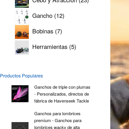
productos
12
Gancho
12
productos
7
Bobinas
7
productos
5
Herramientas
5
productos
Productos Populares
Ganchos de triple con plumas
- Personalizados, directos de
fábrica de Havenseek Tackle
Ganchos para lombrices
premium - Ganchos para
lombrices wacky de alta