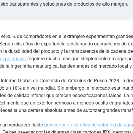
stro transparentes y soluciones de productos de alto margen.
 el 80% de compradores en el extranjero experimentan grandes 
Según mis años de experiencia gestionando operaciones de expo
en la durabilidad del producto y la transparencia de la cadena d
 al por mayor
requiere mucho más que simplemente navegar por 
de la ingeniería metalúrgica, las demandas del mercado local y 
 Informe Global de Comercio de Artículos de Pesca 2026, la de
o un 18% a nivel mundial. Sin embargo, el mercado está inun
es de calidad inferior que ofrecen especificaciones falsas. La
fácilmente que un exterior hermoso a menudo oculta engranajes
Necesita una certeza absoluta antes de autorizar grandes trans
r un verdadero fiable
proveedor de carretes de spinning de agu
. Debes navegar por las diversas clasificaciones IPX, negocia