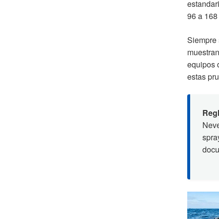
estandar
96 a 168
Siempre s
muestran
equipos 
estas pru
Regl
Neve
spra
docu