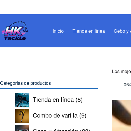
Saltar
al
contenido
Inicio
Tienda en línea
Cebo y 
Los mejo
Categorías de productos
06/
8
Tienda en línea
8
productos
9
Combo de varilla
9
productos
23
Cebo y Atracción
23