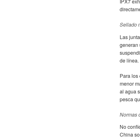
IPX7 exh
directam
Sellado 
Las junt
generan u
suspendid
de línea.
Para los
menor má
al agua s
pesca qu
Normas d
No confí
China so