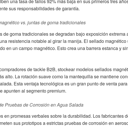
iben una tasa de fallos 92% más baja en sus primeros tres años
ente sus responsabilidades de garantía.
magnético vs. juntas de goma tradicionales
as de goma tradicionales se degradan bajo exposición extrema 
na resistencia notable al girar la manija. El sellado magnético
o en un campo magnético. Esto crea una barrera estanca y sin fr
 compradores de tackle B2B, stockear modelos sellados magnétic
s alto. La rotación suave como la mantequilla se mantiene co
alada. Esta ventaja tecnológica es un gran punto de venta para 
e apunten al segmento premium.
e Pruebas de Corrosión en Agua Salada
es en promesas verbales sobre la durabilidad. Los fabricantes 
meten sus prototipos a estrictas pruebas de corrosión en aero