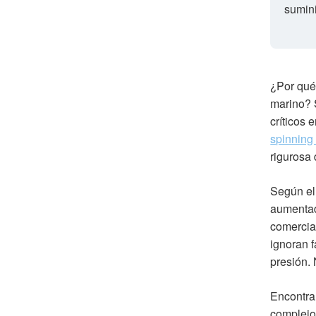
sumini
¿Por qué
marino? 
críticos 
spinning
rigurosa 
Según el
aumentad
comercial
ignoran 
presión. 
Encontra
complejo