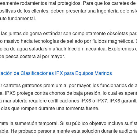
neamente rodamientos mal protegidos. Para que los carretes de
positivas de los clientes, deben presentar una ingeniería defen
buto fundamental.
 las juntas de goma estándar son completamente obsoletas par
 masivo hacia tecnologías de sellado por fluidos magnéticos. Es
pica de agua salada sin añadir fricción mecánica. Exploremos 
de pesca costera al por mayor.
cación de Clasificaciones IPX para Equipos Marinos
r carretes giratorios premium al por mayor, los funcionarios d
da. IPX5 protege contra chorros de baja presión, lo cual es apena
a mar abierto requiere certificaciones IPX6 o IPX7. IPX6 garant
 olas que rompen durante una tormenta fuerte.
ite la sumersión temporal. Si su público objetivo incluye surf
ble. He probado personalmente esta solución durante auditorías