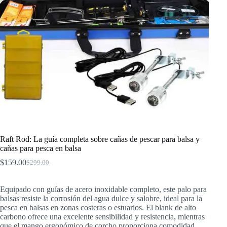
Raft Rod: La guía completa sobre cañas de pescar para balsa y
cañas para pesca en balsa
$
159.00
$
299.00
El
El
precio
precio
original
actual
Equipado con guías de acero inoxidable completo, este palo para
era:
es:
balsas resiste la corrosión del agua dulce y salobre, ideal para la
$299.00.
$159.00.
pesca en balsas en zonas costeras o estuarios. El blank de alto
carbono ofrece una excelente sensibilidad y resistencia, mientras
que el mango ergonómico de corcho proporciona comodidad