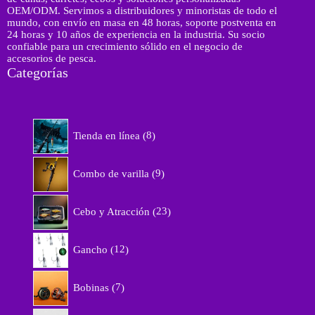
OEM/ODM. Servimos a distribuidores y minoristas de todo el
mundo, con envío en masa en 48 horas, soporte postventa en
24 horas y 10 años de experiencia en la industria. Su socio
confiable para un crecimiento sólido en el negocio de
accesorios de pesca.
Categorías
8
Tienda en línea
8
p
r
9
o
Combo de varilla
9
p
d
r
u
2
o
Cebo y Atracción
23
c
3
d
t
p
u
1
o
r
Gancho
12
c
2
s
o
t
p
d
7
o
r
Bobinas
7
u
p
s
o
c
r
d