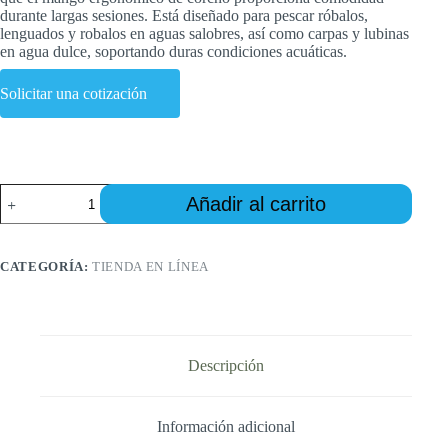
durante largas sesiones. Está diseñado para pescar róbalos,
lenguados y robalos en aguas salobres, así como carpas y lubinas
en agua dulce, soportando duras condiciones acuáticas.
Solicitar una cotización
Raft
Añadir al carrito
Rod:
The
Complete
Guide
CATEGORÍA:
TIENDA EN LÍNEA
to
Raft
Fishing
Rod
&
Rod
Descripción
for
Raft
Fishing
Información adicional
cantidad