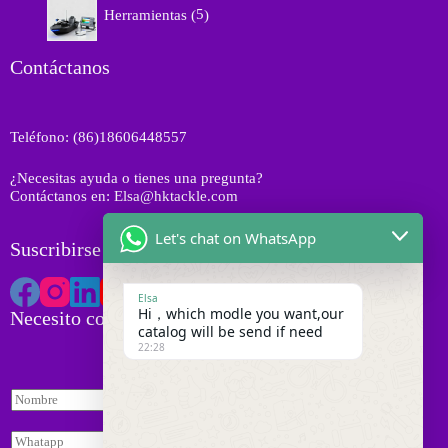
5
t
o
Herramientas
5
u
p
o
d
c
r
s
u
t
o
Contáctanos
c
o
d
t
s
u
o
c
s
Teléfono: (86)18606448557
t
o
¿Necesitas ayuda o tienes una pregunta?
s
Contáctanos en: Elsa@hktackle.com
Let's chat on WhatsApp
Suscribirse a HK Tackle
Elsa
Hi，which modle you want,our
Necesito cotización
catalog will be send if need
22:28
N
o
C
m
W
o
b