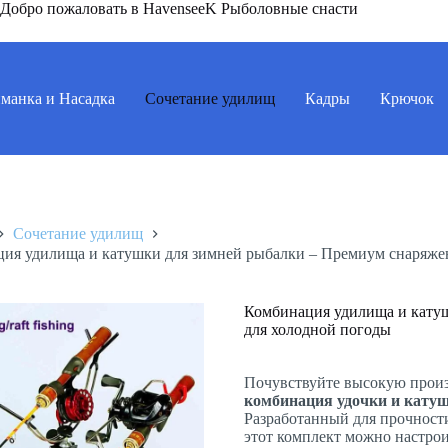
Добро пожаловать в HavenseeK Рыболовные снасти
манка и Насадка
Сочетание удилищ
Кадры
Крючок
Сочетание удилищ
ия удилища и катушки для зимней рыбалки – Премиум снаряже
Комбинация удилища и кату
для холодной погоды
Почувствуйте высокую произ
комбинация удочки и кату
Разработанный для прочности
этот комплект можно настро