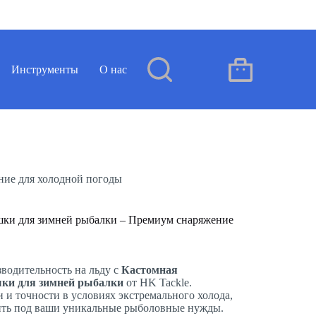
Инструменты
О нас
Блог
Контакт
R
Корзина
ние для холодной погоды
шки для зимней рыбалки – Премиум снаряжение
водительность на льду с
Кастомная
шки для зимней рыбалки
от HK Tackle.
 и точности в условиях экстремального холода,
ить под ваши уникальные рыболовные нужды.