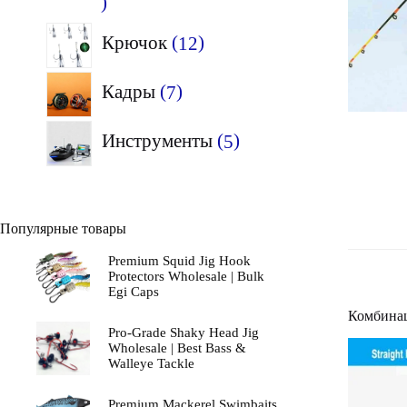
23
товара
12
Крючок
12
товаров
7
Кадры
7
товаров
5
Инструменты
5
товаров
Популярные товары
Premium Squid Jig Hook
Protectors Wholesale | Bulk
Egi Caps
Комбинац
Pro-Grade Shaky Head Jig
Wholesale | Best Bass &
Walleye Tackle
Premium Mackerel Swimbaits