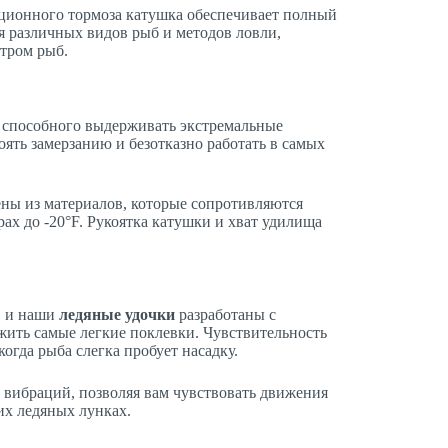
ционного тормоза катушка обеспечивает полный
я различных видов рыб и методов ловли,
ктром рыб.
, способного выдерживать экстремальные
оять замерзанию и безотказно работать в самых
ны из материалов, которые сопротивляются
ах до -20°F. Рукоятка катушки и хват удилища
, и наши
ледяные удочки
разработаны с
жить самые легкие поклевки. Чувствительность
когда рыба слегка пробует насадку.
 вибраций, позволяя вам чувствовать движения
их ледяных лунках.