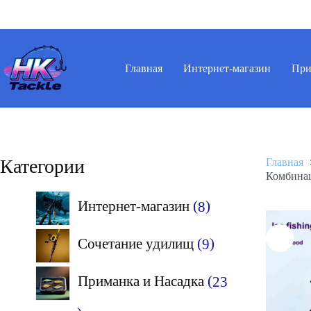
Перейти
к
сути
Главная
Интернет-магазин
При
Категории
Главная
Комбинац
8
Интернет-магазин
8
товаров
9
Сочетание удилищ
9
товаров
Приманка и Насадка
23