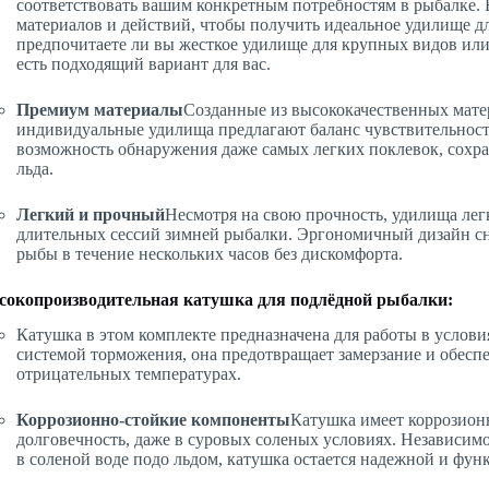
соответствовать вашим конкретным потребностям в рыбалке. 
материалов и действий, чтобы получить идеальное удилище дл
предпочитаете ли вы жесткое удилище для крупных видов или
есть подходящий вариант для вас.
Премиум материалы
Созданные из высококачественных матер
индивидуальные удилища предлагают баланс чувствительност
возможность обнаружения даже самых легких поклевок, сохра
льда.
Легкий и прочный
Несмотря на свою прочность, удилища легк
длительных сессий зимней рыбалки. Эргономичный дизайн сн
рыбы в течение нескольких часов без дискомфорта.
сокопроизводительная катушка для подлёдной рыбалки:
Катушка в этом комплекте предназначена для работы в услов
системой торможения, она предотвращает замерзание и обесп
отрицательных температурах.
Коррозионно-стойкие компоненты
Катушка имеет коррозион
долговечность, даже в суровых соленых условиях. Независимо
в соленой воде подо льдом, катушка остается надежной и фун