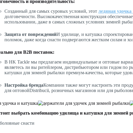
говечность и производительность:
Созданный для самых суровых условий, этот
ледяная удочка
долговечности. Высококачественная конструкция обеспечива
использовании, даже в самых сложных условиях зимней рыба
Защита от повреждений
И удилище, и катушка спроектирова
поломок, даже когда снасти подвергаются жестким силам и х
ально для B2B поставок:
В HK Tackle мы предлагаем индивидуальные и оптовые вариан
являетесь ли вы ритейлером, дистрибьютором или гидом по р
катушки для зимней рыбалки премиум-качества, которые удов
Настройка бренда
Компании также могут настроить эти проду
для оптовойDistribucii, розничных магазинов или для рыболов
стоит выбрать комбинацию удилища и катушки для зимней р