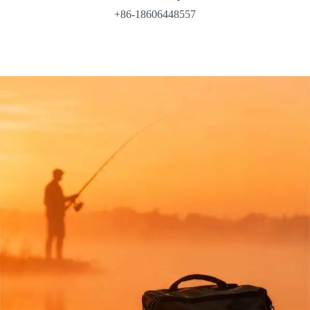
+86-18606448557