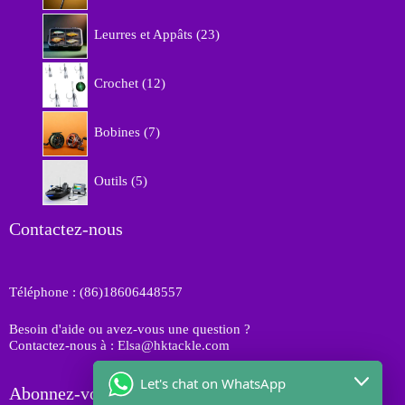
d
r
u
2
o
Leurres et Appâts
23
i
3
d
t
p
u
1
s
r
Crochet
12
i
2
o
t
p
d
7
s
r
Bobines
7
u
p
o
i
r
d
5
t
o
Outils
5
u
p
s
d
i
r
u
t
o
Contactez-nous
i
s
d
t
u
s
i
Téléphone : (86)18606448557
t
s
Besoin d'aide ou avez-vous une question ?
Contactez-nous à : Elsa@hktackle.com
Let's chat on WhatsApp
Abonnez-vous à HK Tackle