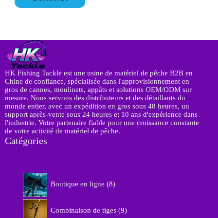
q
ê
u
t
ê
e
t
*
e
C
l
i
e
HK Fishing Tackle est une usine de matériel de pêche B2B en
n
Chine de confiance, spécialisée dans l'approvisionnement en
t
gros de cannes, moulinets, appâts et solutions OEM/ODM sur
mesure. Nous servons des distributeurs et des détaillants du
monde entier, avec un expédition en gros sous 48 heures, un
support après-vente sous 24 heures et 10 ans d'expérience dans
l'industrie. Votre partenaire fiable pour une croissance constante
de votre activité de matériel de pêche.
Catégories
8
Boutique en ligne
8
p
r
9
o
Combinaison de tiges
9
p