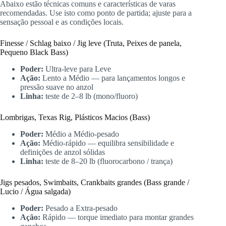
Abaixo estão técnicas comuns e características de varas
recomendadas. Use isto como ponto de partida; ajuste para a
sensação pessoal e as condições locais.
Finesse / Schlag baixo / Jig leve (Truta, Peixes de panela,
Pequeno Black Bass)
Poder:
Ultra-leve para Leve
Ação:
Lento a Médio — para lançamentos longos e
pressão suave no anzol
Linha:
teste de 2–8 lb (mono/fluoro)
Lombrigas, Texas Rig, Plásticos Macios (Bass)
Poder:
Médio a Médio-pesado
Ação:
Médio-rápido — equilibra sensibilidade e
definições de anzol sólidas
Linha:
teste de 8–20 lb (fluorocarbono / trança)
Jigs pesados, Swimbaits, Crankbaits grandes (Bass grande /
Lucio / Água salgada)
Poder:
Pesado a Extra-pesado
Ação:
Rápido — torque imediato para montar grandes