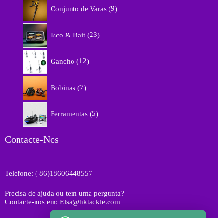
9
o
Conjunto de Varas
9
p
d
r
u
2
o
Isco & Bait
23
t
3
d
o
p
u
1
s
r
Gancho
12
t
2
o
o
p
d
7
s
r
Bobinas
7
u
p
o
t
r
d
5
o
o
Ferramentas
5
u
p
s
d
t
r
u
o
o
Contacte-Nos
t
s
d
o
u
s
t
Telefone: ( 86)18606448557
o
s
Precisa de ajuda ou tem uma pergunta?
Contacte-nos em: Elsa@hktackle.com