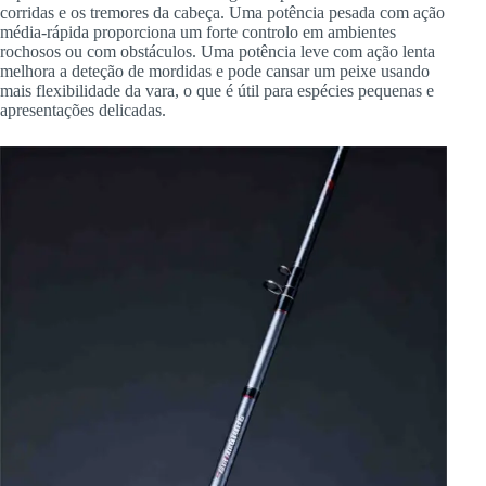
corridas e os tremores da cabeça. Uma potência pesada com ação
média-rápida proporciona um forte controlo em ambientes
rochosos ou com obstáculos. Uma potência leve com ação lenta
melhora a deteção de mordidas e pode cansar um peixe usando
mais flexibilidade da vara, o que é útil para espécies pequenas e
apresentações delicadas.