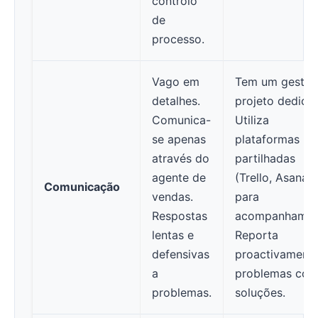
controlo
de
processo.
Vago em
Tem um gestor
detalhes.
projeto dedica
Comunica-
Utiliza
se apenas
plataformas
através do
partilhadas
agente de
(Trello, Asana)
Comunicação
vendas.
para
Respostas
acompanhamen
lentas e
Reporta
defensivas
proactivament
a
problemas co
problemas.
soluções.