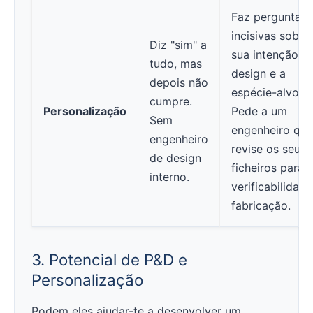
Faz perguntas
incisivas sobre
Diz "sim" a
sua intenção d
tudo, mas
design e a
depois não
espécie-alvo.
cumpre.
Personalização
Pede a um
Sem
engenheiro que
engenheiro
revise os seus
de design
ficheiros para
interno.
verificabilidad
fabricação.
3. Potencial de P&D e
Personalização
Podem eles ajudar-te a desenvolver um