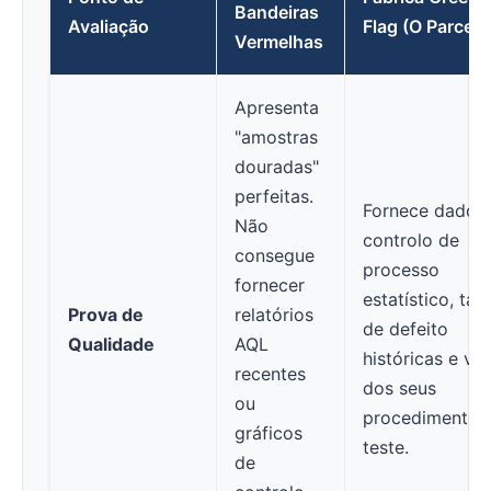
Bandeiras
Avaliação
Flag (O Parceir
Vermelhas
Apresenta
"amostras
douradas"
perfeitas.
Fornece dados
Não
controlo de
consegue
processo
fornecer
estatístico, tax
Prova de
relatórios
de defeito
Qualidade
AQL
históricas e ví
recentes
dos seus
ou
procedimentos
gráficos
teste.
de