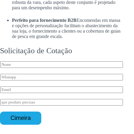
robusta da vara, cada aspeto deste conjunto é projetado
para um desempenho máximo.
Perfeito para fornecimento B2B
Encomendas em massa
e opções de personalização facilitam o abastecimento da
sua loja, o fornecimento a clientes ou a cobertura de guias
de pesca em grande escala.
Solicitação de Cotação
N
o
m
W
e
h
*
a
E
t
m
s
a
I
a
i
n
p
l
*
q
p
*
E
u
*
Cimeira
m
é
a
r
i
i