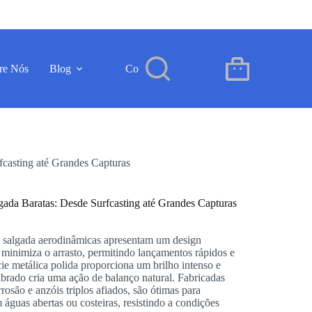
re Nós
Blog
Contacto
PT
Carrinho
de
compras
casting até Grandes Capturas
ada Baratas: Desde Surfcasting até Grandes Capturas
a salgada aerodinâmicas apresentam um design
 minimiza o arrasto, permitindo lançamentos rápidos e
ie metálica polida proporciona um brilho intenso e
ibrado cria uma ação de balanço natural. Fabricadas
rosão e anzóis triplos afiados, são ótimas para
 águas abertas ou costeiras, resistindo a condições