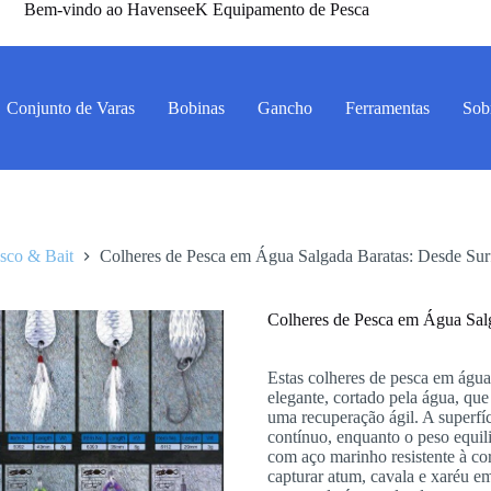
Bem-vindo ao HavenseeK Equipamento de Pesca
Conjunto de Varas
Bobinas
Gancho
Ferramentas
Sob
Isco & Bait
Colheres de Pesca em Água Salgada Baratas: Desde Surf
Colheres de Pesca em Água Salg
Estas colheres de pesca em águ
elegante, cortado pela água, que
uma recuperação ágil. A superfíc
contínuo, enquanto o peso equil
com aço marinho resistente à cor
capturar atum, cavala e xaréu em