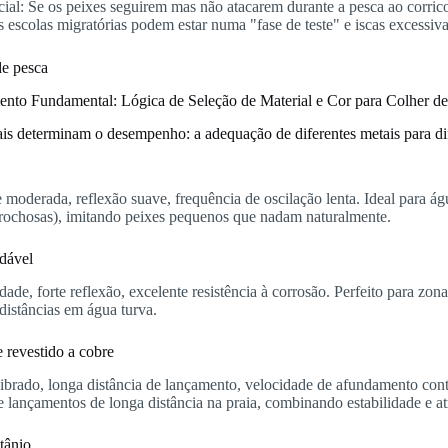
cial: Se os peixes seguirem mas não atacarem durante a pesca ao corri
s escolas migratórias podem estar numa "fase de teste" e iscas excessi
nto Fundamental: Lógica de Seleção de Material e Cor para Colher de
ais determinam o desempenho: a adequação de diferentes metais para di
moderada, reflexão suave, frequência de oscilação lenta. Ideal para á
rochosas), imitando peixes pequenos que nadam naturalmente.
dável
dade, forte reflexão, excelente resistência à corrosão. Perfeito para zona
distâncias em água turva.
 revestido a cobre
librado, longa distância de lançamento, velocidade de afundamento con
 e lançamentos de longa distância na praia, combinando estabilidade e at
tânio