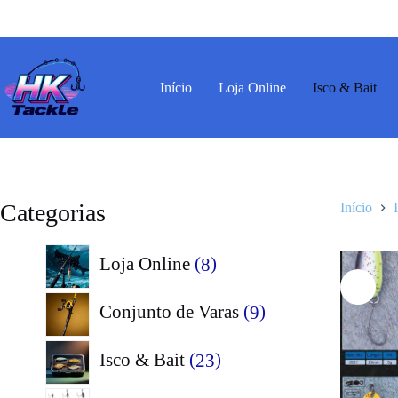
Pular
para
o
conteúdo
Início
Loja Online
Isco & Bait
Categorias
Início
8
Loja Online
8
produtos
9
Conjunto de Varas
9
produtos
23
Isco & Bait
23
produtos