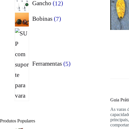
12
Gancho
12
produtos
7
Bobinas
7
produtos
5
produtos
Ferramentas
5
Guia Prát
As varas 
capacidade
principais
Produtos Populares
comportam