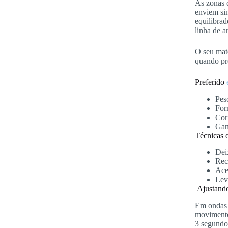
As zonas d
enviem si
equilibra
linha de a
O seu mate
quando pr
Preferido
Pes
Form
Cor:
Gan
Técnicas 
Dei
Rec
Ace
Lev
Ajustando
Em ondas t
movimento 
3 segundos