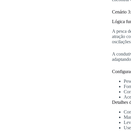
Cenário 3:
Lógica fu
A pesca de
atração co
oscilações
A condutiv
adaptando
Configuraç
Peso
For
Cor
Ace
Detalhes d
Con
Man
Lev
Use 