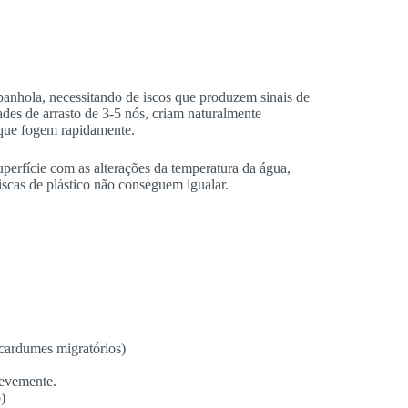
spanhola, necessitando de iscos que produzem sinais de
des de arrasto de 3-5 nós, criam naturalmente
a que fogem rapidamente.
uperfície com as alterações da temperatura da água,
scas de plástico não conseguem igualar.
 cardumes migratórios)
)
revemente.
o)