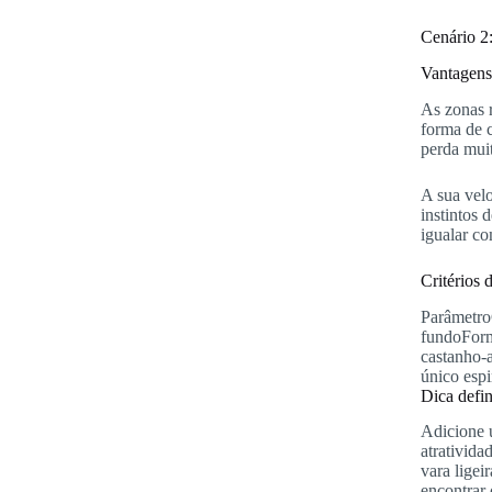
Cenário 2
Vantagens
As zonas r
forma de 
perda muit
A sua vel
instintos 
igualar co
Critérios 
Parâmetro
fundoForm
castanho-
único espi
Dica defin
Adicione 
atrativid
vara ligei
encontrar 