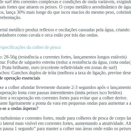
e surf têm correntes complexas e condições de onda variáveis, exigindo
nais fortes que atraem os peixes. O corpo metálico aerodinâmico de ág
dos, lança 30% mais longe do que iscos macios do mesmo peso, cobrindo
rrebentação.
rial metálico produz reflexos e oscilações causadas pela água, criando
edadores como cavala e orca estão por trás das ondas.
especificações da colher de pesca
o: 28-56g (resistência a correntes fortes, lançamentos longos estáveis)
a: Folha de salgueiro estreita (reduz a resistência da água, corta ondas
 Prata brilhante, ouro (excelente refletividade em zonas de surf)
chos: Ganchos duplos de tróia (melhora a taxa de ligação, previne dese
de operação essenciais
xe a colher afundar livremente durante 2-3 segundos após o lançamento
uperação lenta com pausas intermitentes (imita peixes isco feridos)
lere a recuperação em correntes fortes para evitar que a colher derive.
ante ligeiramente a ponta da vara em pequenas ondas para aumentar a a
-se a ondas ásperas?
urbulentas e correntes fortes, mude para colheres de pesca de corpo l
lateral mais visível em correntes fortes, aumentando a atratividade. A
 pausa 1 segundo” para manter a colher nas áreas onde estão os peixes