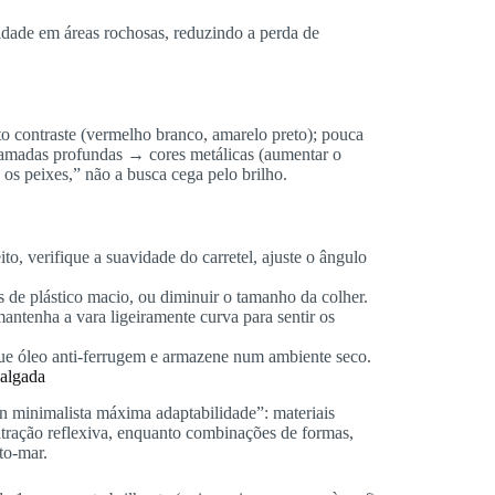
didade em áreas rochosas, reduzindo a perda de
lto contraste (vermelho branco, amarelo preto); pouca
 camadas profundas → cores metálicas (aumentar o
 os peixes,” não a busca cega pelo brilho.
o, verifique a suavidade do carretel, ajuste o ângulo
 de plástico macio, ou diminuir o tamanho da colher.
ntenha a vara ligeiramente curva para sentir os
e óleo anti-ferrugem e armazene num ambiente seco.
Salgada
n minimalista máxima adaptabilidade”: materiais
atração reflexiva, enquanto combinações de formas,
to-mar.