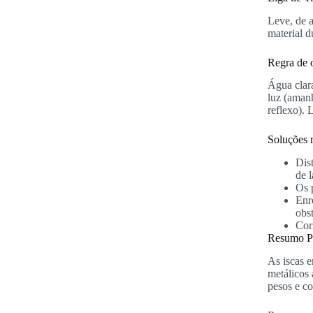
Leve, de a
material d
Regra de 
Água clara
luz (aman
reflexo). 
Soluções 
Dis
de 
Os 
Enr
obs
Cor
Resumo Pr
As iscas 
metálicos 
pesos e co