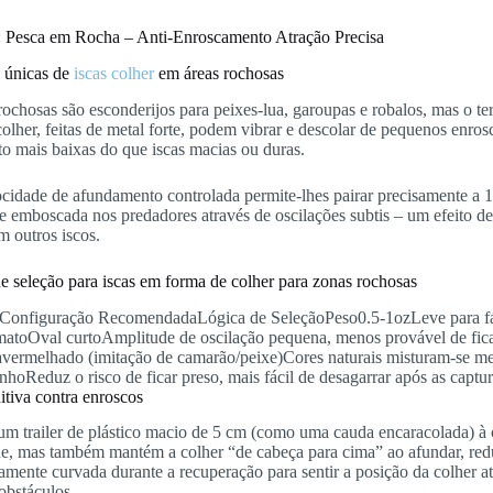
: Pesca em Rocha – Anti-Enroscamento Atração Precisa
 únicas de
iscas colher
em áreas rochosas
ochosas são esconderijos para peixes-lua, garoupas e robalos, mas o te
colher, feitas de metal forte, podem vibrar e descolar de pequenos enr
o mais baixas do que iscas macias ou duras.
ocidade de afundamento controlada permite-lhes pairar precisamente a
de emboscada nos predadores através de oscilações subtis – um efeito de
m outros iscos.
de seleção para iscas em forma de colher para zonas rochosas
Configuração RecomendadaLógica de SeleçãoPeso0.5-1ozLeve para fáci
atoOval curtoAmplitude de oscilação pequena, menos provável de fica
avermelhado (imitação de camarão/peixe)Cores naturais misturam-se m
nhoReduz o risco de ficar preso, mais fácil de desagarrar após as captu
itiva contra enroscos
um trailer de plástico macio de 5 cm (como uma cauda encaracolada) à c
ade, mas também mantém a colher “de cabeça para cima” ao afundar, red
ramente curvada durante a recuperação para sentir a posição da colher a
obstáculos.