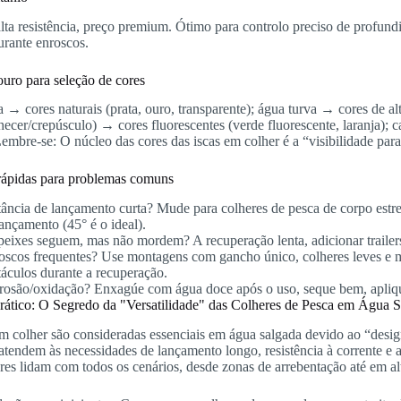
lta resistência, preço premium. Ótimo para controlo preciso de profun
urante enroscos.
ouro para seleção de cores
 → cores naturais (prata, ouro, transparente); água turva → cores de a
hecer/crepúsculo) → cores fluorescentes (verde fluorescente, laranja);
Lembre-se: O núcleo das cores das iscas em colher é a “visibilidade para
rápidas para problemas comuns
tância de lançamento curta? Mude para colheres de pesca de corpo estreit
lançamento (45° é o ideal).
peixes seguem, mas não mordem? A recuperação lenta, adicionar trailers
oscos frequentes? Use montagens com gancho único, colheres leves e ma
táculos durante a recuperação.
rosão/oxidação? Enxagúe com água doce após o uso, seque bem, apliqu
ático: O Segredo da "Versatilidade" das Colheres de Pesca em Água 
em colher são consideradas essenciais em água salgada devido ao “desig
atendem às necessidades de lançamento longo, resistência à corrente e 
res lidam com todos os cenários, desde zonas de arrebentação até em al