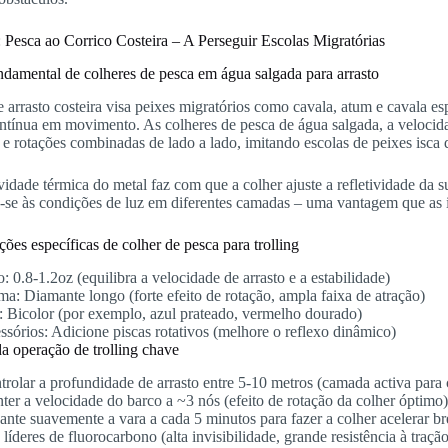
 Pesca ao Corrico Costeira – A Perseguir Escolas Migratórias
ndamental de colheres de pesca em água salgada para arrasto
 arrasto costeira visa peixes migratórios como cavala, atum e cavala e
ntínua em movimento. As colheres de pesca de água salgada, a velocida
 e rotações combinadas de lado a lado, imitando escolas de peixes isc
idade térmica do metal faz com que a colher ajuste a refletividade da s
-se às condições de luz em diferentes camadas – uma vantagem que as i
ões específicas de colher de pesca para trolling
: 0.8-1.2oz (equilibra a velocidade de arrasto e a estabilidade)
ma: Diamante longo (forte efeito de rotação, ampla faixa de atração)
: Bicolor (por exemplo, azul prateado, vermelho dourado)
ssórios: Adicione piscas rotativos (melhore o reflexo dinâmico)
a operação de trolling chave
trolar a profundidade de arrasto entre 5-10 metros (camada activa para
ter a velocidade do barco a ~3 nós (efeito de rotação da colher óptimo
ante suavemente a vara a cada 5 minutos para fazer a colher acelerar b
líderes de fluorocarbono (alta invisibilidade, grande resistência à traçã