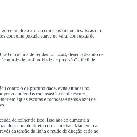
rreno complexo arrisca enroscos frequentes. Iscas em
oscos com uma puxada suave na vara, com taxas de
 10-20 cm acima de fendas rochosas, desencadeando os
 “controlo de profundidade de precisão” difícil de
l controlo de profundidade, evita afundar no
r preso em fendas rochosasCorVerde escuro,
elhor em águas escuras e rochosasAnzóisAnzol de
ras
auda da colher de isco. Isso não só aumenta a
uzindo o contato direto com as rochas. Mantenha a
través da tensão da linha e mude de direção cedo ao