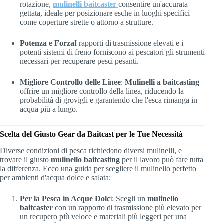
rotazione,
mulinelli baitcaster
consentire un'accurata
gettata, ideale per posizionare esche in luoghi specifici
come coperture strette o attorno a strutture.
Potenza e Forza
I rapporti di trasmissione elevati e i
potenti sistemi di freno forniscono ai pescatori gli strumenti
necessari per recuperare pesci pesanti.
Migliore Controllo delle Linee
:
Mulinelli a baitcasting
offrire un migliore controllo della linea, riducendo la
probabilità di grovigli e garantendo che l'esca rimanga in
acqua più a lungo.
Scelta del Giusto Gear da Baitcast per le Tue Necessità
Diverse condizioni di pesca richiedono diversi mulinelli, e
trovare il giusto
mulinello baitcasting
per il lavoro può fare tutta
la differenza. Ecco una guida per scegliere il mulinello perfetto
per ambienti d'acqua dolce e salata:
Per la Pesca in Acque Dolci
: Scegli un
mulinello
baitcaster
con un rapporto di trasmissione più elevato per
un recupero più veloce e materiali più leggeri per una