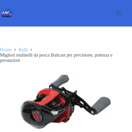
Salta
al
contenuto
Home
Rulli
Migliori mulinelli da pesca Baitcast per precisione, potenza e
prestazioni