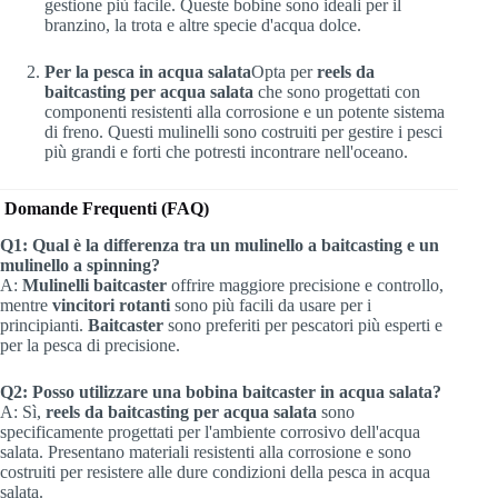
gestione più facile. Queste bobine sono ideali per il
branzino, la trota e altre specie d'acqua dolce.
Per la pesca in acqua salata
Opta per
reels da
baitcasting per acqua salata
che sono progettati con
componenti resistenti alla corrosione e un potente sistema
di freno. Questi mulinelli sono costruiti per gestire i pesci
più grandi e forti che potresti incontrare nell'oceano.
Domande Frequenti (FAQ)
Q1: Qual è la differenza tra un mulinello a baitcasting e un
mulinello a spinning?
A:
Mulinelli baitcaster
offrire maggiore precisione e controllo,
mentre
vincitori rotanti
sono più facili da usare per i
principianti.
Baitcaster
sono preferiti per pescatori più esperti e
per la pesca di precisione.
Q2: Posso utilizzare una bobina baitcaster in acqua salata?
A: Sì,
reels da baitcasting per acqua salata
sono
specificamente progettati per l'ambiente corrosivo dell'acqua
salata. Presentano materiali resistenti alla corrosione e sono
costruiti per resistere alle dure condizioni della pesca in acqua
salata.