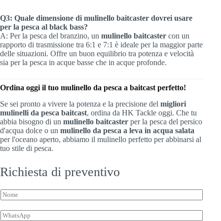
Q3: Quale dimensione di mulinello baitcaster dovrei usare
per la pesca al black bass?
A: Per la pesca del branzino, un
mulinello baitcaster
con un
rapporto di trasmissione tra 6:1 e 7:1 è ideale per la maggior parte
delle situazioni. Offre un buon equilibrio tra potenza e velocità
sia per la pesca in acque basse che in acque profonde.
Ordina oggi il tuo mulinello da pesca a baitcast perfetto!
Se sei pronto a vivere la potenza e la precisione del
migliori
mulinelli da pesca baitcast
, ordina da HK Tackle oggi. Che tu
abbia bisogno di un
mulinello baitcaster
per la pesca del persico
d'acqua dolce o un
mulinello da pesca a leva in acqua salata
per l'oceano aperto, abbiamo il mulinello perfetto per abbinarsi al
tuo stile di pesca.
Richiesta di preventivo
*
N
*
o
m
W
e