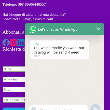
t
Telefono: (86)18606448557
t
i
Hai bisogno di aiuto o hai una domanda?
Contattaci a: Elsa@hktackle.com
Let's chat on WhatsApp
Abbonati a HK Tackle
Elsa
Hi，which modle you want,our
Richiesta di preventivo
catalog will be send if need
10:25
N
o
m
W
e
h
*
a
E
t
m
s
a
R
a
i
i
p
l
*
c
p
"
*