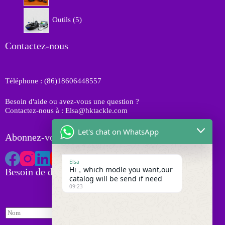
o
i
r
d
5
t
o
Outils
5
u
p
s
d
i
r
u
t
o
Contactez-nous
i
s
d
t
u
s
i
Téléphone : (86)18606448557
t
s
Besoin d'aide ou avez-vous une question ?
Contactez-nous à : Elsa@hktackle.com
Let's chat on WhatsApp
Abonnez-vous à HK Tackle
Elsa
Hi，which modle you want,our
Besoin de devis
catalog will be send if need
09:23
E
N
n
o
q