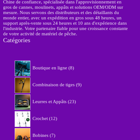
Chine de confiance, spécialisée dans l'approvisionnement en
gros de cannes, moulinets, appâts et solutions OEM/ODM sur
mesure. Nous servons des distributeurs et des détaillants du
monde entier, avec un expédition en gros sous 48 heures, un
support après-vente sous 24 heures et 10 ans d'expérience dans
l'industrie. Votre partenaire fiable pour une croissance constante
de votre activité de matériel de pêche.
Catégories
8
Boutique en ligne
8
p
r
9
o
Combinaison de tiges
9
p
d
r
u
2
o
Leurres et Appâts
23
i
3
d
t
p
u
1
s
r
Crochet
12
i
2
o
t
p
d
7
s
r
Bobines
7
u
p