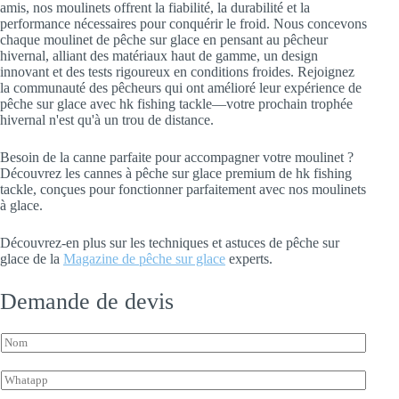
amis, nos moulinets offrent la fiabilité, la durabilité et la
performance nécessaires pour conquérir le froid. Nous concevons
chaque moulinet de pêche sur glace en pensant au pêcheur
hivernal, alliant des matériaux haut de gamme, un design
innovant et des tests rigoureux en conditions froides. Rejoignez
la communauté des pêcheurs qui ont amélioré leur expérience de
pêche sur glace avec hk fishing tackle—votre prochain trophée
hivernal n'est qu'à un trou de distance.
Besoin de la canne parfaite pour accompagner votre moulinet ?
Découvrez les cannes à pêche sur glace premium de hk fishing
tackle, conçues pour fonctionner parfaitement avec nos moulinets
à glace.
Découvrez-en plus sur les techniques et astuces de pêche sur
glace de la
Magazine de pêche sur glace
experts.
Demande de devis
l
N
'
o
e
m
n
W
*
q
h