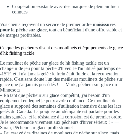
Coopération existante avec des marques de plein air bien
connues
Vos clients reçoivent un service de premier ordre
moisissures
pour la pêche sur glace
, tout en bénéficiant d'une offre stable et
de marges profitables.
Ce que les pêcheurs disent des moulinets et équipements de glace
d'hk fishing tackle
Le moulinet de pêche sur glace de hk fishing tackle est un
changeur de jeu pour la pêche d'hiver. Je l'ai utilisé par temps de
-15°F, et il n'a jamais gelé : le frein était fluide et la récupération
rapide. C'est sans doute l'un des meilleurs moulinets de pêche sur
glace que j'ai jamais possédés ! — Mark, pêcheur sur glace du
Minnesota
« En tant que pêcheur sur glace compétitif, j'ai besoin d'un
équipement en lequel je peux avoir confiance. Ce moulinet de
glace a supporté des semaines d'utilisation intensive dans les lacs
gelés du Canada. La poignée antidérapante est parfaite pour les
mains gantées, et la résistance à la corrosion est de premier ordre.
Je le recommande vivement aux pêcheurs d'hiver sérieux ! » —
Sarah, Pêcheur sur glace professionnel
« J'ai essayé des dizaines de moulinets de pêche sur glace, mais