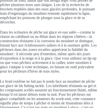
poissons de fond, tandis que son design léger vous permet de
pêcher plusieurs trous sans fatigue. Lors de la recherche de
brochets trophées dans des eaux glacées profondes, le puissant
train d'engrenages du moulinet remonte rapidement la ligne,
empêchant les poissons de plonger sous la glace et de se
décrocher.
Dans les scénarios de pêche sur glace en eau salée—comme la
chasse au cabillaud ou au flétan dans les régions côtières—la
construction résistante à la corrosion du moulinet se distingue,
faisant face aux éclaboussures salines et à la saumure gelée. Les
pêcheurs dans des zones reculées apprécient la fiabilité du
moulinet : il nécessite peu d'entretien, même après des jours
d'exposition à la neige et à la glace. Que vous utilisiez un tip-up
ou que vous pêchiez activement à la cuiller, notre moulinet à
glace s'adapte à votre technique, en faisant un outil polyvalent
pour les pêcheurs d'hiver de tous styles.
Le froid extrême ne fait pas le poids face au moulinet de pêche
sur glace de hk fishing tackle. Les lubrifiants résistants au gel et
les composants scellés assurent un fonctionnement fluide, même
lorsqu’il est laissé dehors toute la nuit. Pour les pêcheurs sur
glace compétitifs ou les amateurs du week-end, cette constance
signifie plus de temps à pêcher et moins de frustrations liées à
l'équipement. Ce n’est pas juste un moulinet à glace - c’est un