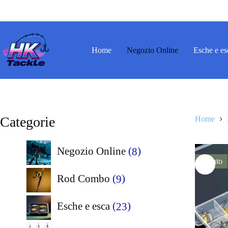
Salta
al
contenuto
Home
Negozio Online
Esche e es
Categorie
Home
8
Negozio Online
8
Sconto
prodotti
9
Rod Combo
9
prodotti
23
Esche e esca
23
prodotti