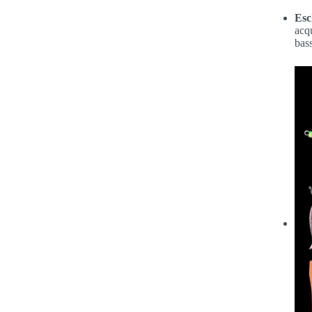
Esc
acq
bass