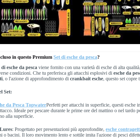
ncluso in questo Premium
Set di esche da pesca
?
t di esche da pesca
viene fornito con una varietà di esche di alta qualità
verse condizioni. Che tu preferisca gli attacchi esplosivi di
esche da pe
ti
, o l'azione di approfondimento di
crankbait esche
, questo set copre t
l Set:
he da Pesca Topwater
Perfetti per attacchi in superficie, questi esche 
'attacco. Ideale per pescare durante le prime ore del mattino o nel tardo
no alla superficie.
 Lures
: Progettato per presentazioni più approfondite,
esche contragett
i o bacini. Il loro movimento lento e sottile imita l'azione di pesci difetto