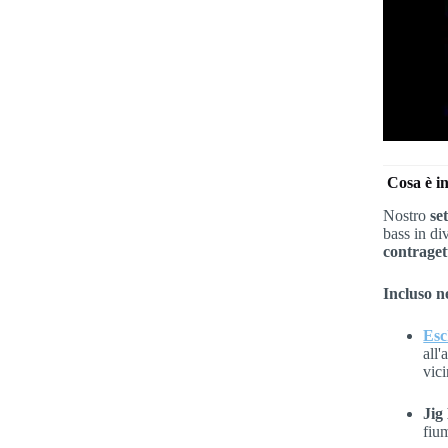
Cosa è i
Nostro
se
bass in di
contraget
Incluso ne
Esc
all
vici
Jig
fium