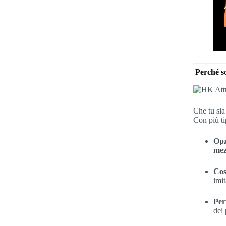
Perché sc
Che tu sia
Con più ti
Opz
mez
Cos
imit
Per
dei 