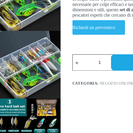
necessarie per colpi efficaci e t
dimensioni e stili, questo
set di 
pescatori esperti che cercano di 
Richiedi un preventivo
The
Ultimate
Fishing
Lure
Set
for
CATEGORIA:
NEGOZIO ONLIN
Every
Angler
quantità