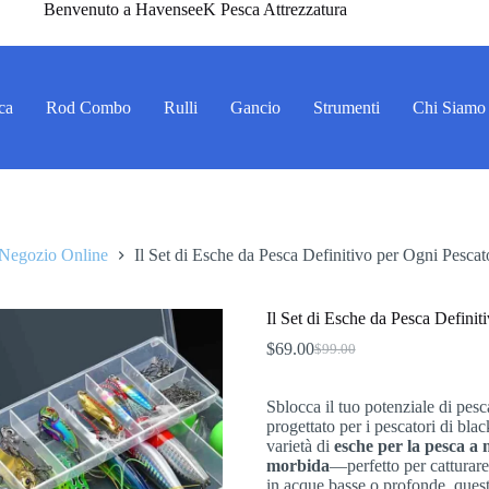
Benvenuto a HavenseeK Pesca Attrezzatura
ca
Rod Combo
Rulli
Gancio
Strumenti
Chi Siamo
Negozio Online
Il Set di Esche da Pesca Definitivo per Ogni Pescat
Il Set di Esche da Pesca Definit
$
69.00
$
99.00
Il
Il
prezzo
prezzo
originale
attuale
Sblocca il tuo potenziale di pesc
era:
è:
progettato per i pescatori di bla
$99.00.
$69.00.
varietà di
esche per la pesca a
morbida
—perfetto per catturare
in acque basse o profonde, ques