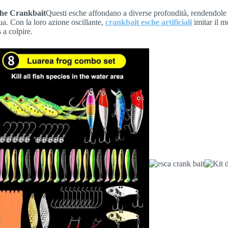
he Crankbait
Questi esche affondano a diverse profondità, rendendole pe
ua. Con la loro azione oscillante,
crankbait esche artificiali
imitar il m
 a colpire.