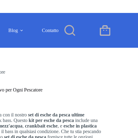
Blog
Contatto
IT
Carrello
ore
ivo per Ogni Pescatore
a con il nostro
set di esche da pesca ultime
ck bass. Questo
kit per esche da pesca
include una
 mezz'acqua
,
crankbait esche
, e
esche in plastica
 il bass in qualsiasi condizione. Che tu stia pescando
to
set di esche da pesca
fornisce tutte le opzioni