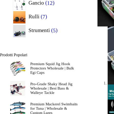
12
Gancio
12
prodotti
7
Rulli
7
prodotti
5
Strumenti
5
prodotti
Prodotti Popolari
Premium Squid Jig Hook
Protectors Wholesale | Bulk
Egi Caps
Pro-Grade Shaky Head Jig
Wholesale | Best Bass &
Walleye Tackle
Premium Mackerel Swimbaits
for Tuna | Wholesale &
Custom Lures