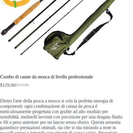
Combo di canne da mosca di livello professionale
$
129.00
$
210.00
Il
Il
prezzo
prezzo
originale
attuale
Dietro l'arte della pesca a mosca si cela la perfetta sinergia di
era:
è:
componenti: ogni combinazione di canna da pesca è
$210.00.
$129.00.
meticulosamente progettata con grafite ad alto modulo per
sensibilità, mulinelli lavorati con precisione per una dragata fluida
e fili a peso anteriore per un lancio senza sforzo. Questa armonia
garantisce prestazioni ottimali, sia che si stia mirando a trote in
ruscelli sereni o lottando con giganti di acqua salata. Progettato