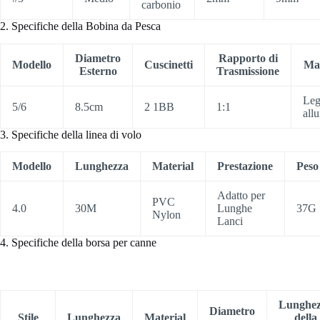
carbonio
2. Specifiche della Bobina da Pesca
Diametro
Rapporto di
Modello
Cuscinetti
Mat
Esterno
Trasmissione
Leg
5/6
8.5cm
2 1BB
1:1
all
3. Specifiche della linea di volo
Modello
Lunghezza
Material
Prestazione
Peso
Adatto per
PVC
4.0
30M
Lunghe
37G
Nylon
Lanci
4. Specifiche della borsa per canne
Lunghe
Diametro
Stile
Lunghezza
Material
della