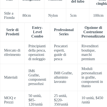
del tubo
cinghi
Stile a
80cm
Nylon
5cm
100cm
Fionda
Entry-
Opzione di
Serie di
Professional
Level
Costruzione
Prodotti
Series
Combo
Personalizzata
Principianti
Pescatori
Rivenditori
Mercato di
della pesca,
esperti,
boutique,
riferimento
operazioni
guide di
marchi
di noleggio
pesca
premium
Moduli
IM6
IM8 Grafite,
personalizzati
Grafite,
Materiali
alluminio
in grafite,
componenti
lavorato
componenti in
pressofusi
titanio
50 unità,
25 unità,
MOQ e
10 unità, $450
$85-
$220-
Prezzi
/unità
120/unità
350/unità