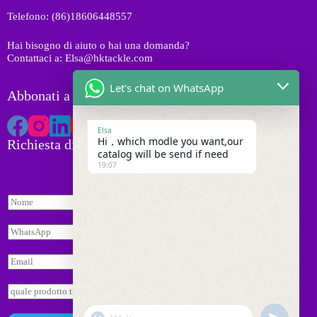
i
t
Telefono: (86)18606448557
t
i
Hai bisogno di aiuto o hai una domanda?
Contattaci a: Elsa@hktackle.com
Let's chat on WhatsApp
Abbonati a HK Tackle
Elsa
Hi，which modle you want,our
Richiesta di preventivo
catalog will be send if need
19:07
*
N
*
o
*
m
W
e
h
*
a
E
t
m
s
a
R
a
i
i
p
l
c
p