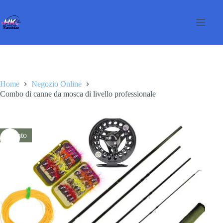
Salta
al
contenuto
Home
Negozio Online
Combo di canne da mosca di livello professionale
Sconto