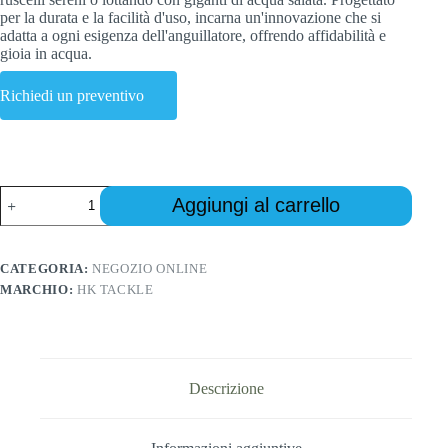
per la durata e la facilità d'uso, incarna un'innovazione che si
adatta a ogni esigenza dell'anguillatore, offrendo affidabilità e
gioia in acqua.
Richiedi un preventivo
Professional-
Aggiungi al carrello
grade
fly
rod
combos
CATEGORIA:
NEGOZIO ONLINE
quantità
MARCHIO:
HK TACKLE
Descrizione