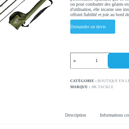
ou pour combattre des géants en e
d'utilisation, elle incarne une i
offrant fiabilité et joie au bord de
Demander un devis
quantité
de
Professional-
grade
fly
rod
CATÉGORIE :
BOUTIQUE EN L
combos
MARQUE :
HK TACKLE
Description
Informations c