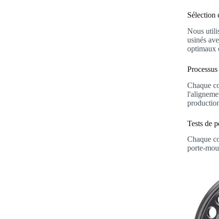
Sélection
Nous utili
usinés ave
optimaux e
Processus 
Chaque co
l'aligneme
productio
Tests de 
Chaque com
porte-moul