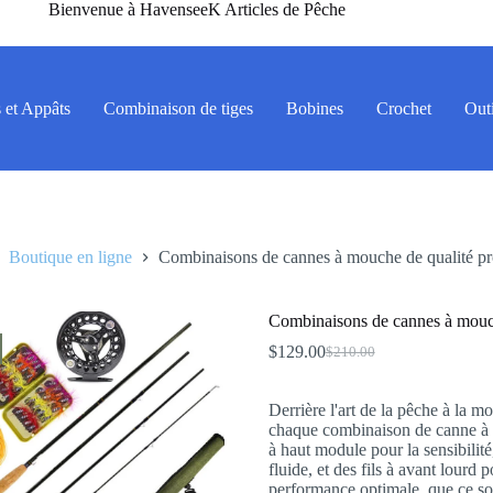
Bienvenue à HavenseeK Articles de Pêche
 et Appâts
Combinaison de tiges
Bobines
Crochet
Outi
Boutique en ligne
Combinaisons de cannes à mouche de qualité pr
Combinaisons de cannes à mouch
$
129.00
$
210.00
Le
Le
prix
prix
initial
actuel
Derrière l'art de la pêche à la m
était :
est :
chaque combinaison de canne à 
$210.00.
$129.00.
à haut module pour la sensibilité
fluide, et des fils à avant lourd
performance optimale, que ce soit