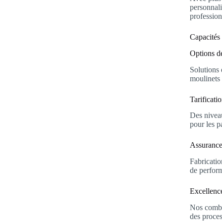
personnali
profession
Capacités
Options d
Solutions
moulinets 
Tarificat
Des niveau
pour les pa
Assurance
Fabricatio
de perfor
Excellenc
Nos combo
des proces