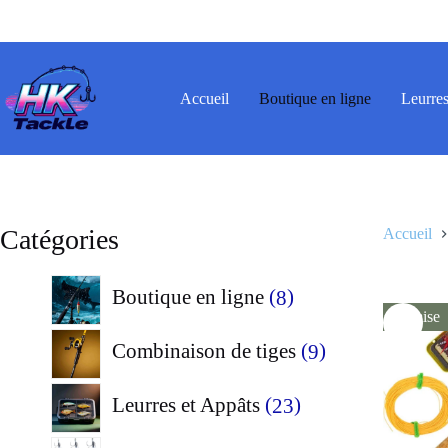
Passer
au
contenu
Accueil
Boutique en ligne
Leurres
Catégories
Accueil
8
Boutique en ligne
8
Remise
produits
9
Combinaison de tiges
9
produits
23
Leurres et Appâts
23
produits