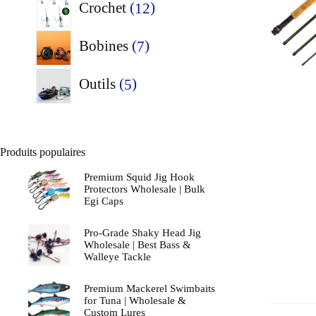
12
Crochet
12
produits
7
Bobines
7
produits
5
Outils
5
produits
Produits populaires
Premium Squid Jig Hook
Protectors Wholesale | Bulk
Egi Caps
Pro-Grade Shaky Head Jig
Wholesale | Best Bass &
Walleye Tackle
Premium Mackerel Swimbaits
for Tuna | Wholesale &
Custom Lures