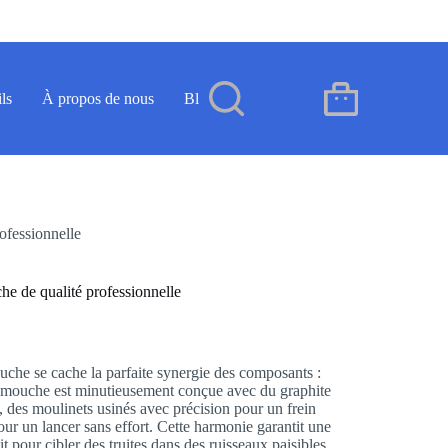
ls
À propos de nous
Blog
Contact
FR
Panier
d’achat
ofessionnelle
e de qualité professionnelle
ouche se cache la parfaite synergie des composants :
mouche est minutieusement conçue avec du graphite
, des moulinets usinés avec précision pour un frein
 pour un lancer sans effort. Cette harmonie garantit une
 pour cibler des truites dans des ruisseaux paisibles