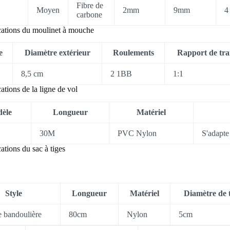
Fibre de
Moyen
2mm
9mm
4
carbone
ications du moulinet à mouche
e
Diamètre extérieur
Roulements
Rapport de tra
8,5 cm
2 1BB
1:1
cations de la ligne de vol
èle
Longueur
Matériel
30M
PVC Nylon
S'adapte
cations du sac à tiges
Style
Longueur
Matériel
Diamètre de 
e bandoulière
80cm
Nylon
5cm