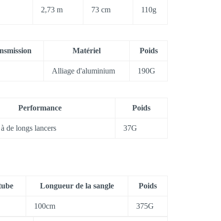
2,73 m
73 cm
110g
nsmission
Matériel
Poids
Alliage d'aluminium
190G
Performance
Poids
 à de longs lancers
37G
tube
Longueur de la sangle
Poids
100cm
375G