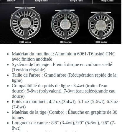
Matériau du moulinet : Aluminium 6061-T6 usiné CNC
avec finition anodisée
Système de freinage : Frein à disque en carbone scellé
(Tension réglable)
Taille de l'arbre : Grand arbre (Récupération rapide de la
ligne)
Compatibilité du poids de ligne : 3-4wt (truite d'eau
douce), 5-6wt (polyvalent), 7-8wt (eau salée/grande eau
douce)
Poids du moulinet : 4.2 oz (3-4wt), 5.1 oz (5-6wt), 6.3 oz
(7-8wt)
Matériau de la tige (Combo) : Ébauche en graphite de 30
tonnes
Longueur de canne : 8'6" (3-4wt), 9'0" (5-6wt), 9'6" (7-
8wt)