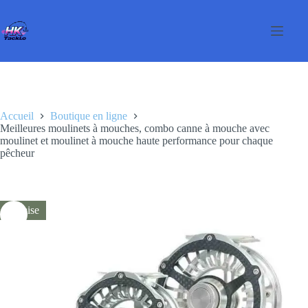
Passer
au
contenu
Accueil
Boutique en ligne
Meilleures moulinets à mouches, combo canne à mouche avec
moulinet et moulinet à mouche haute performance pour chaque
pêcheur
Remise