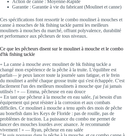
Action de canne : Moyenne-Rapide
Garantie : Garantie à vie du fabricant (Moulinet et canne)
Ces spécifications font ressortir le combo moulinet à mouches et
canne à mouches de hk fishing tackle parmi les meilleurs
moulinets à mouches du marché, offrant polyvalence, durabilité
et performance aux pêcheurs de tous niveaux.
Ce que les pêcheurs disent sur le moulinet à mouche et le combo
d'hk fishing tackle
« La canne à mouche avec moulinet de hk fishing tackle a
changé mon expérience de la pêche à la truite. L'équilibre est
parfait— je peux lancer toute la journée sans fatigue, et le frein
du moulinet a arrêté chaque grosse truite qui s'est échappée. C'est
facilement l'un des meilleurs moulinets à mouche que j'ai jamais
utilisés ! » — Emma, pêcheuse en eau douce
« En tant que pêcheur à la mouche en eau salée, j'ai besoin d'un
équipement qui peut résister à la corrosion et aux combats
difficiles. Ce moulinet à mouche a tenu après des mois de pêche
au bonefish dans les Keys de Floride : pas de rouille, pas de
problèmes de traction. La puissance du combo me permet de
lancer des mouches lourdes avec aisance. Je recommande
vivement ! » — Ryan, pêcheur en eau salée
"Je suis nouveau dans la pêche à la mouche, et ce combo canne à