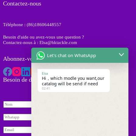
t
o
Contactez-nous
i
s
d
t
u
s
i
Téléphone : (86)18606448557
t
s
Besoin d'aide ou avez-vous une question ?
Contactez-nous à : Elsa@hktackle.com
Let's chat on WhatsApp
Abonnez-vous à HK Tackle
Elsa
Hi，which modle you want,our
Besoin de devis
catalog will be send if need
02:41
N
N
o
o
m
m
*
W
*
h
a
E
t
m