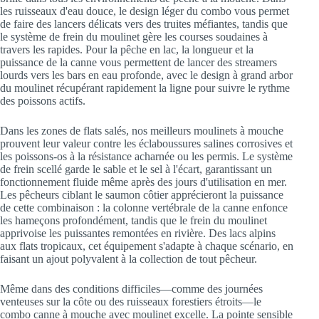
les ruisseaux d'eau douce, le design léger du combo vous permet
de faire des lancers délicats vers des truites méfiantes, tandis que
le système de frein du moulinet gère les courses soudaines à
travers les rapides. Pour la pêche en lac, la longueur et la
puissance de la canne vous permettent de lancer des streamers
lourds vers les bars en eau profonde, avec le design à grand arbor
du moulinet récupérant rapidement la ligne pour suivre le rythme
des poissons actifs.
Dans les zones de flats salés, nos meilleurs moulinets à mouche
prouvent leur valeur contre les éclaboussures salines corrosives et
les poissons-os à la résistance acharnée ou les permis. Le système
de frein scellé garde le sable et le sel à l'écart, garantissant un
fonctionnement fluide même après des jours d'utilisation en mer.
Les pêcheurs ciblant le saumon côtier apprécieront la puissance
de cette combinaison : la colonne vertébrale de la canne enfonce
les hameçons profondément, tandis que le frein du moulinet
apprivoise les puissantes remontées en rivière. Des lacs alpins
aux flats tropicaux, cet équipement s'adapte à chaque scénario, en
faisant un ajout polyvalent à la collection de tout pêcheur.
Même dans des conditions difficiles—comme des journées
venteuses sur la côte ou des ruisseaux forestiers étroits—le
combo canne à mouche avec moulinet excelle. La pointe sensible