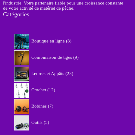
l'industrie. Votre partenaire fiable pour une croissance constante
de votre activité de matériel de pêche.
Catégories
8
Boutique en ligne
8
p
r
9
o
Combinaison de tiges
9
p
d
r
u
2
o
Leurres et Appâts
23
i
3
d
t
p
u
1
s
r
Crochet
12
i
2
o
t
p
d
7
s
r
Bobines
7
u
p
o
i
r
d
5
t
o
Outils
5
u
p
s
d
i
r
u