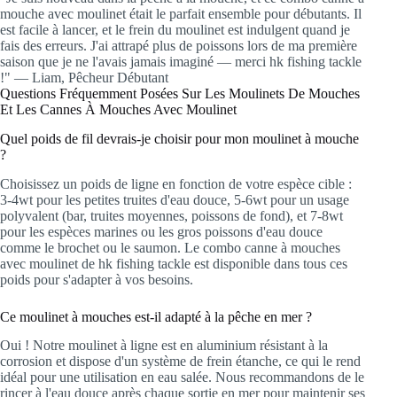
mouche avec moulinet était le parfait ensemble pour débutants. Il
est facile à lancer, et le frein du moulinet est indulgent quand je
fais des erreurs. J'ai attrapé plus de poissons lors de ma première
saison que je ne l'avais jamais imaginé — merci hk fishing tackle
!" — Liam, Pêcheur Débutant
Questions Fréquemment Posées Sur Les Moulinets De Mouches
Et Les Cannes À Mouches Avec Moulinet
Quel poids de fil devrais-je choisir pour mon moulinet à mouche
?
Choisissez un poids de ligne en fonction de votre espèce cible :
3-4wt pour les petites truites d'eau douce, 5-6wt pour un usage
polyvalent (bar, truites moyennes, poissons de fond), et 7-8wt
pour les espèces marines ou les gros poissons d'eau douce
comme le brochet ou le saumon. Le combo canne à mouches
avec moulinet de hk fishing tackle est disponible dans tous ces
poids pour s'adapter à vos besoins.
Ce moulinet à mouches est-il adapté à la pêche en mer ?
Oui ! Notre moulinet à ligne est en aluminium résistant à la
corrosion et dispose d'un système de frein étanche, ce qui le rend
idéal pour une utilisation en eau salée. Nous recommandons de le
rincer à l'eau douce après chaque sortie en mer pour maintenir ses