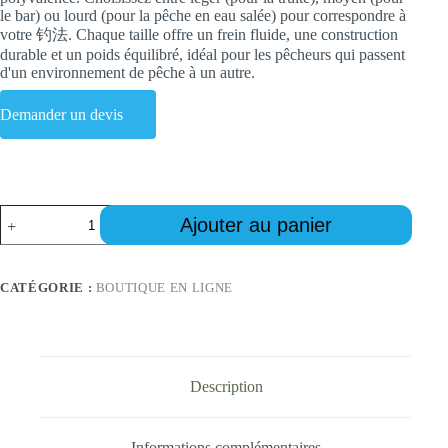
le bar) ou lourd (pour la pêche en eau salée) pour correspondre à
votre 钓法. Chaque taille offre un frein fluide, une construction
durable et un poids équilibré, idéal pour les pêcheurs qui passent
d'un environnement de pêche à un autre.
Demander un devis
quantité
Ajouter au panier
de
Best
Fly
Reels,
CATÉGORIE :
BOUTIQUE EN LIGNE
Fly
Rod
with
Reel
Combo
&
Description
High-
Performance
Fly
Informations complémentaires