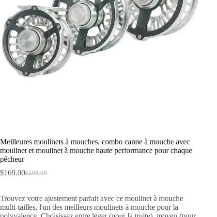
Meilleures moulinets à mouches, combo canne à mouche avec
moulinet et moulinet à mouche haute performance pour chaque
pêcheur
$
169.00
$
298.00
Le
Le
prix
prix
initial
actuel
Trouvez votre ajustement parfait avec ce moulinet à mouche
était :
est :
multi-tailles, l'un des meilleurs moulinets à mouche pour la
$298.00.
$169.00.
polyvalence. Choisissez entre léger (pour la truite), moyen (pour