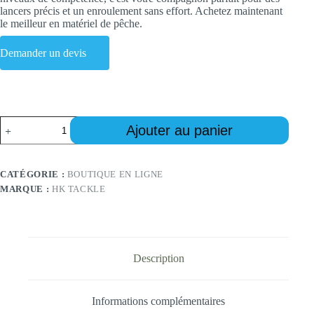
lancers précis et un enroulement sans effort. Achetez maintenant
le meilleur en matériel de pêche.
Demander un devis
quantité
Ajouter au panier
de
Premium
Baitcast
Reels
CATÉGORIE :
BOUTIQUE EN LIGNE
rods
MARQUE :
HK TACKLE
Combo
-
Precision
Performance
for
Anglers
Description
Informations complémentaires