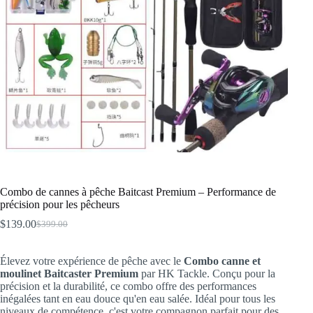
Combo de cannes à pêche Baitcast Premium – Performance de
précision pour les pêcheurs
$
139.00
$
399.00
Le
Le
prix
prix
initial
actuel
Élevez votre expérience de pêche avec le
Combo canne et
était :
est :
moulinet Baitcaster Premium
par HK Tackle. Conçu pour la
$399.00.
$139.00.
précision et la durabilité, ce combo offre des performances
inégalées tant en eau douce qu'en eau salée. Idéal pour tous les
niveaux de compétence, c'est votre compagnon parfait pour des