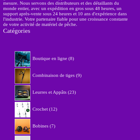
mesure. Nous servons des distributeurs et des détaillants du
monde entier, avec un expédition en gros sous 48 heures, un
support après-vente sous 24 heures et 10 ans d'expérience dans
l'industrie. Votre partenaire fiable pour une croissance constante
de votre activité de matériel de pêche.
Catégories
8
Boutique en ligne
8
p
r
9
o
Combinaison de tiges
9
p
d
r
u
2
o
Leurres et Appâts
23
i
3
d
t
p
u
1
s
r
Crochet
12
i
2
o
t
p
d
7
s
r
Bobines
7
u
p
o
i
r
d
5