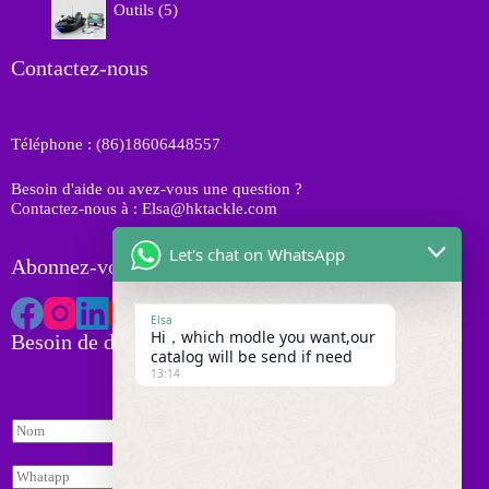
t
o
Outils
5
u
p
s
d
i
r
u
t
o
Contactez-nous
i
s
d
t
u
s
i
Téléphone : (86)18606448557
t
s
Besoin d'aide ou avez-vous une question ?
Contactez-nous à : Elsa@hktackle.com
Let's chat on WhatsApp
Abonnez-vous à HK Tackle
Elsa
Hi，which modle you want,our
Besoin de devis
catalog will be send if need
13:14
N
o
m
W
*