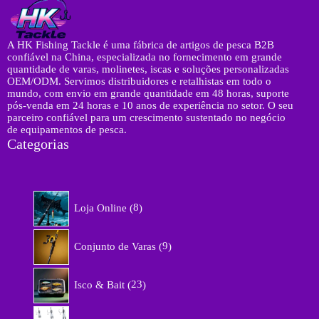
A HK Fishing Tackle é uma fábrica de artigos de pesca B2B
confiável na China, especializada no fornecimento em grande
quantidade de varas, molinetes, iscas e soluções personalizadas
OEM/ODM. Servimos distribuidores e retalhistas em todo o
mundo, com envio em grande quantidade em 48 horas, suporte
pós-venda em 24 horas e 10 anos de experiência no setor. O seu
parceiro confiável para um crescimento sustentado no negócio
de equipamentos de pesca.
Categorias
8
Loja Online
8
p
r
9
o
Conjunto de Varas
9
p
d
r
u
2
o
Isco & Bait
23
t
3
d
o
p
u
1
s