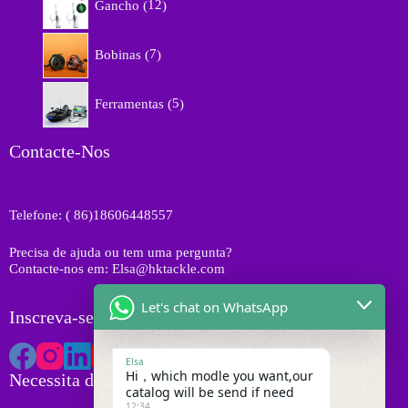
r
Gancho
12
t
2
o
o
p
d
7
s
r
Bobinas
7
u
p
o
t
r
d
5
o
o
Ferramentas
5
u
p
s
d
t
r
u
o
o
Contacte-Nos
t
s
d
o
u
s
t
Telefone: ( 86)18606448557
o
s
Precisa de ajuda ou tem uma pergunta?
Contacte-nos em: Elsa@hktackle.com
Let's chat on WhatsApp
Inscreva-se na HK Tackle
Elsa
Hi，which modle you want,our
Necessita de Orçamento
catalog will be send if need
12:34