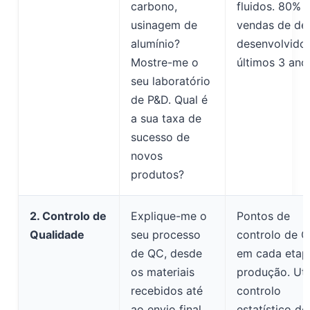
carbono,
fluidos. 80% 
usinagem de
vendas de de
alumínio?
desenvolvido
Mostre-me o
últimos 3 ano
seu laboratório
de P&D. Qual é
a sua taxa de
sucesso de
novos
produtos?
2. Controlo de
Explique-me o
Pontos de
Qualidade
seu processo
controlo de 
de QC, desde
em cada etap
os materiais
produção. Uti
recebidos até
controlo
ao envio final.
estatístico de