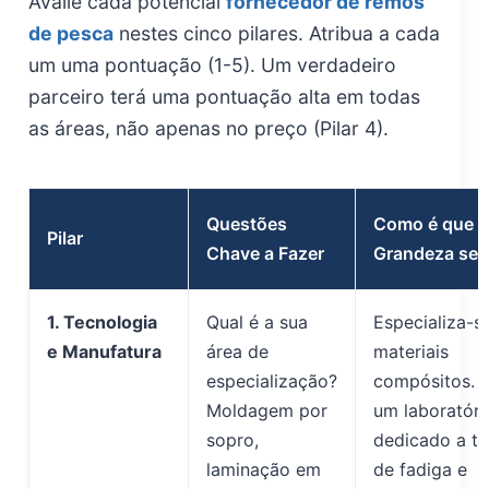
Avalie cada potencial
fornecedor de remos
de pesca
nestes cinco pilares. Atribua a cada
um uma pontuação (1-5). Um verdadeiro
parceiro terá uma pontuação alta em todas
as áreas, não apenas no preço (Pilar 4).
Questões
Como é que a
Pilar
Chave a Fazer
Grandeza se 
1. Tecnologia
Qual é a sua
Especializa-s
e Manufatura
área de
materiais
especialização?
compósitos. 
Moldagem por
um laboratóri
sopro,
dedicado a te
laminação em
de fadiga e