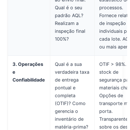
Qual é o seu
processos.
padrão AQL?
Fornece relat
Realizam a
de inspeção
inspeção final
individuais pa
100%?
cada lote. AQL
ou mais apert
3. Operações
Qual é a sua
OTIF > 98%. 
e
verdadeira taxa
stock de
Confiabilidade
de entrega
segurança pa
pontual e
materiais cha
completa
Opções de
(OTIF)? Como
transporte mu
gerencia o
porta.
inventário de
Transparente
matéria-prima?
sobre os desa