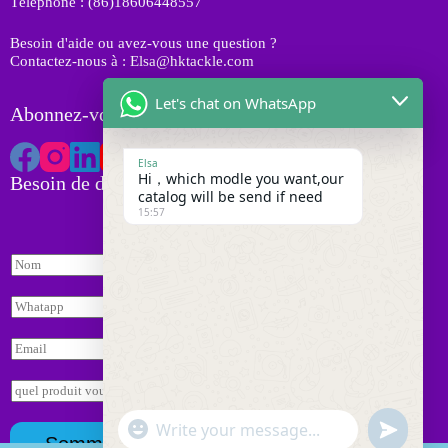
Téléphone : (86)18606448557
t
s
Besoin d'aide ou avez-vous une question ?
Contactez-nous à : Elsa@hktackle.com
Let's chat on WhatsApp
Abonnez-vous à HK Tackle
Elsa
Hi，which modle you want,our
Besoin de devis
catalog will be send if need
15:57
N
o
m
W
*
h
N
a
E
o
t
m
m
s
a
E
a
询
i
n
p
盘
l
q
p
"
*
W
u
u
*
Sommet