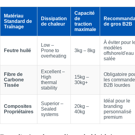
Capacité
Matériau
Dissipation
de
Recommanda
Standard de
de chaleur
traction
de gros B2B
Traînage
maximale
À éviter pour l
Low –
modèles
Feutre huilé
Prone to
3kg – 8kg
offshore/d'eau
overheating
salée
Excellent –
Fibre de
Obligatoire po
High
15kg –
Carbone
les commande
thermal
30kg+
Tissée
B2B lourdes
stability
Idéal pour le
Superior –
Composites
20kg –
branding
Sealed
Propriétaires
40kg
personnalisé
systems
premium