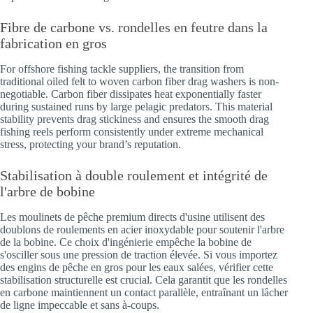
Fibre de carbone vs. rondelles en feutre dans la
fabrication en gros
For offshore fishing tackle suppliers, the transition from
traditional oiled felt to woven carbon fiber drag washers is non-
negotiable. Carbon fiber dissipates heat exponentially faster
during sustained runs by large pelagic predators. This material
stability prevents drag stickiness and ensures the smooth drag
fishing reels perform consistently under extreme mechanical
stress, protecting your brand’s reputation.
Stabilisation à double roulement et intégrité de
l'arbre de bobine
Les moulinets de pêche premium directs d'usine utilisent des
doublons de roulements en acier inoxydable pour soutenir l'arbre
de la bobine. Ce choix d'ingénierie empêche la bobine de
s'osciller sous une pression de traction élevée. Si vous importez
des engins de pêche en gros pour les eaux salées, vérifier cette
stabilisation structurelle est crucial. Cela garantit que les rondelles
en carbone maintiennent un contact parallèle, entraînant un lâcher
de ligne impeccable et sans à-coups.