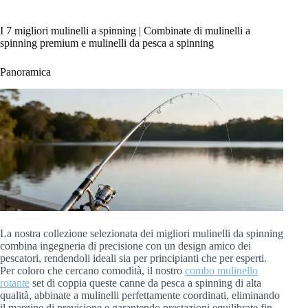
I 7 migliori mulinelli a spinning | Combinate di mulinelli a
spinning premium e mulinelli da pesca a spinning
Panoramica
La nostra collezione selezionata dei migliori mulinelli da spinning
combina ingegneria di precisione con un design amico dei
pescatori, rendendoli ideali sia per principianti che per esperti.
Per coloro che cercano comodità, il nostro
combo mulinello
rotante
set di coppia queste canne da pesca a spinning di alta
qualità, abbinate a mulinelli perfettamente coordinati, eliminando
il margine di previsione e garantendo prestazioni equilibrate fin