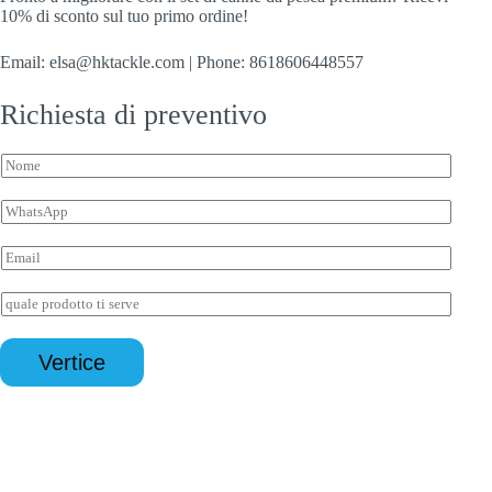
10% di sconto sul tuo primo ordine!
Email: elsa@hktackle.com | Phone: 8618606448557
Richiesta di preventivo
N
o
E
m
W
m
e
h
a
*
a
i
E
t
l
m
s
W
a
R
a
h
i
i
p
a
l
c
p
t
*
h
*
Vertice
s
i
a
e
p
s
p
t
C
a
l
*
i