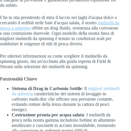
da subito.
Che tu stia prendendo di mira il luccio nei laghi d'acqua dolce o
cercando il redfish nelle baie d'acqua salata, il nostro
mulinelli da
pesca a spinning
offrire un drag fluido, resistenza alla corrosione
e una costruzione durevole. Ogni modello della nostra linea di
migliori mulinelli da spinning è testato in condizioni reali per
soddisfare le esigenze di stili di pesca diversi.
Per ulteriori informazioni su come scegliere il mulinello da
spinning giusto, dai un'occhiata alla guida esperta di Field &
Stream sulla selezione dei mulinelli da spinning.
Funzionalità Chiave
Sistema di Drag in Carbonio Sottile
: Il
migliori mulinelli
da spinning
caratteristiche dei sistemi di lavaggio in
carbonio multi-disc che offrono una pressione costante,
evitando rotture della lenza durante la cattura di pesci
energici.
Costruzione pronta per acqua salata
: I mulinelli da
pesca nella nostra gamma includono bobine in alluminio
anodizzato e cuscinetti in acciaio inossidabile, resistendo
alla corrosione in ambienti marini difficili.