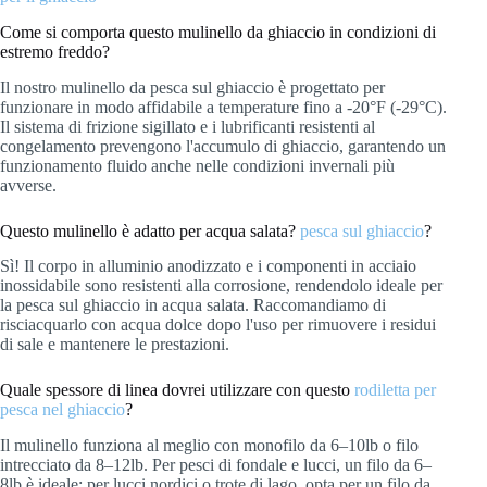
Come si comporta questo mulinello da ghiaccio in condizioni di
estremo freddo?
Il nostro mulinello da pesca sul ghiaccio è progettato per
funzionare in modo affidabile a temperature fino a -20°F (-29°C).
Il sistema di frizione sigillato e i lubrificanti resistenti al
congelamento prevengono l'accumulo di ghiaccio, garantendo un
funzionamento fluido anche nelle condizioni invernali più
avverse.
Questo mulinello è adatto per acqua salata?
pesca sul ghiaccio
?
Sì! Il corpo in alluminio anodizzato e i componenti in acciaio
inossidabile sono resistenti alla corrosione, rendendolo ideale per
la pesca sul ghiaccio in acqua salata. Raccomandiamo di
risciacquarlo con acqua dolce dopo l'uso per rimuovere i residui
di sale e mantenere le prestazioni.
Quale spessore di linea dovrei utilizzare con questo
rodiletta per
pesca nel ghiaccio
?
Il mulinello funziona al meglio con monofilo da 6–10lb o filo
intrecciato da 8–12lb. Per pesci di fondale e lucci, un filo da 6–
8lb è ideale; per lucci nordici o trote di lago, opta per un filo da