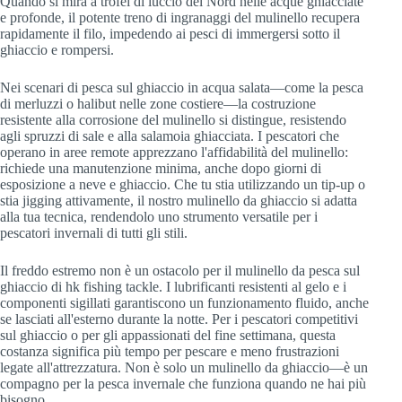
Quando si mira a trofei di luccio del Nord nelle acque ghiacciate
e profonde, il potente treno di ingranaggi del mulinello recupera
rapidamente il filo, impedendo ai pesci di immergersi sotto il
ghiaccio e rompersi.
Nei scenari di pesca sul ghiaccio in acqua salata—come la pesca
di merluzzi o halibut nelle zone costiere—la costruzione
resistente alla corrosione del mulinello si distingue, resistendo
agli spruzzi di sale e alla salamoia ghiacciata. I pescatori che
operano in aree remote apprezzano l'affidabilità del mulinello:
richiede una manutenzione minima, anche dopo giorni di
esposizione a neve e ghiaccio. Che tu stia utilizzando un tip-up o
stia jigging attivamente, il nostro mulinello da ghiaccio si adatta
alla tua tecnica, rendendolo uno strumento versatile per i
pescatori invernali di tutti gli stili.
Il freddo estremo non è un ostacolo per il mulinello da pesca sul
ghiaccio di hk fishing tackle. I lubrificanti resistenti al gelo e i
componenti sigillati garantiscono un funzionamento fluido, anche
se lasciati all'esterno durante la notte. Per i pescatori competitivi
sul ghiaccio o per gli appassionati del fine settimana, questa
costanza significa più tempo per pescare e meno frustrazioni
legate all'attrezzatura. Non è solo un mulinello da ghiaccio—è un
compagno per la pesca invernale che funziona quando ne hai più
bisogno.