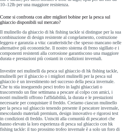
10–12lb per una maggiore resistenza.
Come si confronta con altre migliori bobine per la pesca sul
ghiaccio disponibili sul mercato?
Il mulinello da ghiaccio di hk fishing tackle si distingue per la sua
combinazione di design resistente al congelamento, costruzione
leggera e garanzia a vita: caratteristiche che spesso mancano nelle
alternative più economiche. Il nostro sistema di freno sigillato e i
componenti resistenti alla corrosione garantiscono una maggiore
durata e prestazioni più costanti in condizioni invernali.
Investire nei mulinelli da pesca sul ghiaccio di hk fishing tackle,
mulinelli per il ghiaccio o i migliori mulinelli per la pesca sul
ghiaccio è un investimento nel successo della pesca invernale.
Che tu stia inseguendo pesci trofeo in laghi ghiacciati o
trascorrendo un fine settimana a pescare al colpo con amici, i
nostri mulinelli offrono l'affidabilità, la durata e le prestazioni
necessarie per conquistare il freddo. Creiamo ciascun mulinello
per la pesca sul ghiaccio tenendo presente il pescatore invernale,
mescolando materiali premium, design innovativo e rigorosi test
in condizioni di freddo. Unisciti alla comunità di pescatori che
hanno elevato la loro esperienza di pesca sul ghiaccio con hk
fishing tackle: il tuo prossimo trofeo invernale è a solo un foro di