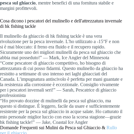
pesca sul ghiaccio
, mentre benefici di una fornitura stabile e
margini profittevoli.
Cosa dicono i pescatori del mulinello e dell'attrezzatura invernale
di hk fishing tackle
Il mulinello da ghiaccio di hk fishing tackle è una vera
rivoluzione per la pesca invernale. L'ho utilizzato a -15°F e non
si è mai bloccato: il freno era fluido e il recupero rapido.
Sicuramente uno dei migliori mulinelli da pesca sul ghiaccio che
abbia mai posseduto!” — Mark, Ice Angler del Minnesota
“Come pescatore di ghiaccio competitivo, ho bisogno di
attrezzatura di cui posso fidarmi. Questo mulinello da ghiaccio ha
resistito a settimane di uso intenso nei laghi ghiacciati del
Canada. L’impugnatura antiscivolo è perfetta per mani guantate e
la resistenza alla corrosione è eccezionale. Consiglio vivamente
per i pescatori invernali seri!” — Sarah, Pescatrice di ghiaccio
professionista
“Ho provato dozzine di mulinelli da pesca sul ghiaccio, ma
questo si distingue. È leggero, facile da usare e sufficientemente
resistente per la pesca sul ghiaccio in acque salate. Ho catturato il
mio personale miglior luccio con esso la scorsa stagione—grazie
hk fishing tackle!” — Jake, Coastal Ice Angler
Domande Frequenti sui Mulini da Pesca sul Ghiaccio &
Rullo
per il ghiaccio