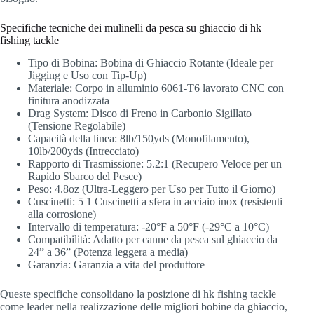
Specifiche tecniche dei mulinelli da pesca su ghiaccio di hk
fishing tackle
Tipo di Bobina: Bobina di Ghiaccio Rotante (Ideale per
Jigging e Uso con Tip-Up)
Materiale: Corpo in alluminio 6061-T6 lavorato CNC con
finitura anodizzata
Drag System: Disco di Freno in Carbonio Sigillato
(Tensione Regolabile)
Capacità della linea: 8lb/150yds (Monofilamento),
10lb/200yds (Intrecciato)
Rapporto di Trasmissione: 5.2:1 (Recupero Veloce per un
Rapido Sbarco del Pesce)
Peso: 4.8oz (Ultra-Leggero per Uso per Tutto il Giorno)
Cuscinetti: 5 1 Cuscinetti a sfera in acciaio inox (resistenti
alla corrosione)
Intervallo di temperatura: -20°F a 50°F (-29°C a 10°C)
Compatibilità: Adatto per canne da pesca sul ghiaccio da
24” a 36” (Potenza leggera a media)
Garanzia: Garanzia a vita del produttore
Queste specifiche consolidano la posizione di hk fishing tackle
come leader nella realizzazione delle migliori bobine da ghiaccio,