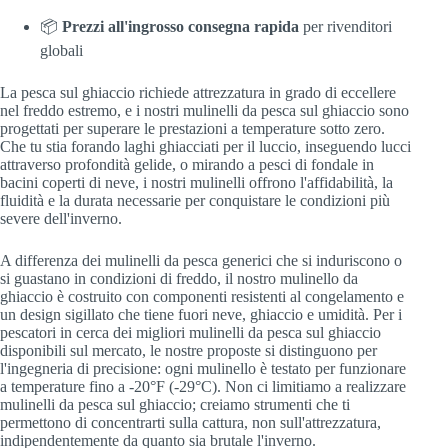
📦
Prezzi all'ingrosso consegna rapida
per rivenditori
globali
La pesca sul ghiaccio richiede attrezzatura in grado di eccellere
nel freddo estremo, e i nostri mulinelli da pesca sul ghiaccio sono
progettati per superare le prestazioni a temperature sotto zero.
Che tu stia forando laghi ghiacciati per il luccio, inseguendo lucci
attraverso profondità gelide, o mirando a pesci di fondale in
bacini coperti di neve, i nostri mulinelli offrono l'affidabilità, la
fluidità e la durata necessarie per conquistare le condizioni più
severe dell'inverno.
A differenza dei mulinelli da pesca generici che si induriscono o
si guastano in condizioni di freddo, il nostro mulinello da
ghiaccio è costruito con componenti resistenti al congelamento e
un design sigillato che tiene fuori neve, ghiaccio e umidità. Per i
pescatori in cerca dei migliori mulinelli da pesca sul ghiaccio
disponibili sul mercato, le nostre proposte si distinguono per
l'ingegneria di precisione: ogni mulinello è testato per funzionare
a temperature fino a -20°F (-29°C). Non ci limitiamo a realizzare
mulinelli da pesca sul ghiaccio; creiamo strumenti che ti
permettono di concentrarti sulla cattura, non sull'attrezzatura,
indipendentemente da quanto sia brutale l'inverno.