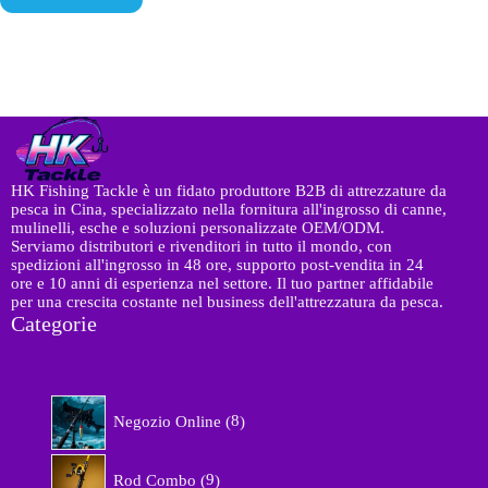
i
t
e
s
s
a
t
p
a
p
*
HK Fishing Tackle è un fidato produttore B2B di attrezzature da
pesca in Cina, specializzato nella fornitura all'ingrosso di canne,
mulinelli, esche e soluzioni personalizzate OEM/ODM.
Serviamo distributori e rivenditori in tutto il mondo, con
spedizioni all'ingrosso in 48 ore, supporto post-vendita in 24
ore e 10 anni di esperienza nel settore. Il tuo partner affidabile
per una crescita costante nel business dell'attrezzatura da pesca.
Categorie
8
Negozio Online
8
p
r
9
o
Rod Combo
9
p