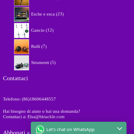
d
r
o
2
o
Esche e esca
23
t
3
d
t
p
o
1
i
r
Gancio
12
t
2
o
t
p
d
7
i
r
Rulli
7
o
p
o
t
r
d
5
t
o
Strumenti
5
o
p
i
d
t
r
o
t
o
Contattaci
t
i
d
t
o
i
t
Telefono: (86)18606448557
t
i
Hai bisogno di aiuto o hai una domanda?
Contattaci a: Elsa@hktackle.com
Let's chat on WhatsApp
Abbonati a HK Tackle