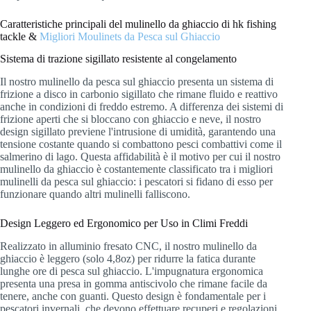
Caratteristiche principali del mulinello da ghiaccio di hk fishing
tackle &
Migliori Moulinets da Pesca sul Ghiaccio
Sistema di trazione sigillato resistente al congelamento
Il nostro mulinello da pesca sul ghiaccio presenta un sistema di
frizione a disco in carbonio sigillato che rimane fluido e reattivo
anche in condizioni di freddo estremo. A differenza dei sistemi di
frizione aperti che si bloccano con ghiaccio e neve, il nostro
design sigillato previene l'intrusione di umidità, garantendo una
tensione costante quando si combattono pesci combattivi come il
salmerino di lago. Questa affidabilità è il motivo per cui il nostro
mulinello da ghiaccio è costantemente classificato tra i migliori
mulinelli da pesca sul ghiaccio: i pescatori si fidano di esso per
funzionare quando altri mulinelli falliscono.
Design Leggero ed Ergonomico per Uso in Climi Freddi
Realizzato in alluminio fresato CNC, il nostro mulinello da
ghiaccio è leggero (solo 4,8oz) per ridurre la fatica durante
lunghe ore di pesca sul ghiaccio. L'impugnatura ergonomica
presenta una presa in gomma antiscivolo che rimane facile da
tenere, anche con guanti. Questo design è fondamentale per i
pescatori invernali, che devono effettuare recuperi e regolazioni