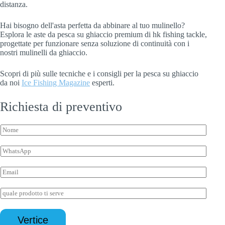
distanza.
Hai bisogno dell'asta perfetta da abbinare al tuo mulinello?
Esplora le aste da pesca su ghiaccio premium di hk fishing tackle,
progettate per funzionare senza soluzione di continuità con i
nostri mulinelli da ghiaccio.
Scopri di più sulle tecniche e i consigli per la pesca su ghiaccio
da noi
Ice Fishing Magazine
esperti.
Richiesta di preventivo
*
N
W
o
h
m
a
W
e
t
h
*
s
a
E
a
t
m
p
s
a
R
p
a
i
i
W
p
l
c
h
p
*
h
a
*
Vertice